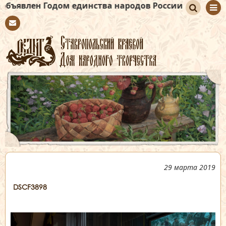
ен Годом единства народов России
По
Con
иск
tact
29 марта 2019
DSCF3898