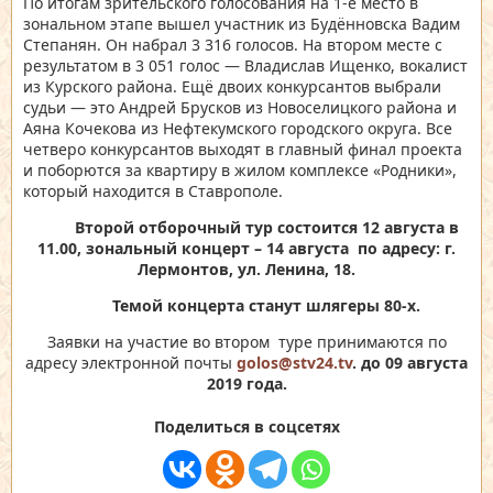
По итогам зрительского голосования на 1-е место в
зональном этапе вышел участник из Будённовска Вадим
Степанян. Он набрал 3 316 голосов. На втором месте с
результатом в 3 051 голос — Владислав Ищенко, вокалист
из Курского района. Ещё двоих конкурсантов выбрали
судьи — это Андрей Брусков из Новоселицкого района и
Аяна Кочекова из Нефтекумского городского округа. Все
четверо конкурсантов выходят в главный финал проекта
и поборются за квартиру в жилом комплексе «Родники»,
который находится в Ставрополе.
Второй отборочный тур состоится 12 августа в
11.00, зональный концерт – 14 августа по адресу: г.
Лермонтов, ул. Ленина, 18.
Темой концерта станут шлягеры 80-х.
Заявки на участие во втором туре принимаются по
адресу электронной почты
golos
@
stv
24.
tv
. до 09 августа
2019 года.
Поделиться в соцсетях