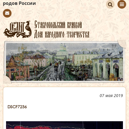
ссии
По
Con
иск
tact
07 мая 2019
DSCF7236