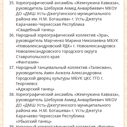
Хореографический ансамбль
«Жемчужина Кавказа»
,
руководитель Шебзухов Ахмед Анварбиевич МКОУ
ДО
«ДМШ Усть-Джегутинского муниципального
района им. Н.М. Боташева»
г. Усть-Джегута
Карачаево-Черкесская Республика
«Свадебный танец»
Народный хореографический коллектив
«Эра»
,
руководитель Марченко Марина Николаевна МБУК
«Новоалександровский РДК»
г. Новоалександровск
Новоалександровского городского округа
Ставропольского края
«Фантазия»
Народный танцевальный коллектив
«Талисман»
,
руководитель Амян Анжела Александровна
Городской дворец культуры МБУК ЦКС ГГО г.
Георгиевск
«Аджарский танец»
Хореографический ансамбль
«Жемчужина Кавказа»
,
руководитель Шебзухов Ахмед Анварбиевич МКОУ
ДО
«ДМШ Усть-Джегутинского муниципального
района им. Н.М. Боташева»
г. Усть-Джегута
Карачаево-Черкесская Республика
«Убыхский танец»
Народный хореографический коллектив
«Визави»
,