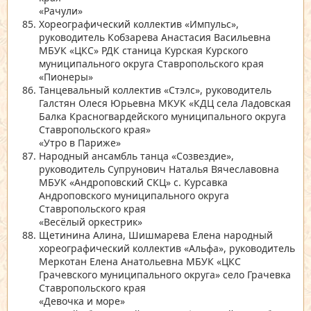
«Рачули»
Хореографический коллектив
«Импульс»
,
руководитель Кобзарева Анастасия Васильевна
МБУК
«ЦКС»
РДК станица Курская Курского
муниципального округа Ставропольского края
«Пионеры»
Танцевальный коллектив
«Стэлс»
, руководитель
Галстян Олеся Юрьевна МКУК
«КДЦ села Ладовская
Балка Красногвардейского муниципального округа
Ставропольского края»
«Утро в Париже»
Народный ансамбль танца
«Созвездие»
,
руководитель Супрунович Наталья Вячеславовна
МБУК
«Андроповский СКЦ»
с. Курсавка
Андроповского муниципального округа
Ставропольского края
«Весёлый оркестрик»
Щетинина Алина, Шишмарева Елена народный
хореографический коллектив
«Альфа»
, руководитель
Меркотан Елена Анатольевна МБУК
«ЦКС
Грачевского муниципального округа»
село Грачевка
Ставропольского края
«Девочка и море»