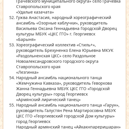
Грачевского муниципального округа»
село Грачевка
Ставропольского края
«Удалые казачата»
Гужва Анастасия, народный хореографический
ансамбль
«Озорные каблучки»
, руководитель
Васильева Оксана Геннадьевна Городской Дворец
культуры МБУК
«ЦКС ГГО»
г. Георгиевск
«Барыня»
Хореографический коллектив
«Стиль+»
,
руководитель Брехуненко Елена Юрьевна МКУК
«Раздольненская ЦКС»
село Раздольное
Новоалександровского городского округа
Ставропольского края
«Лезгинка»
Народный ансамбль национального танца
«Жемчужина Кавказа»
, руководитель Геворкова
Жанна Геннадьевна МБУК ЦКС ГГО
«Городской
Дворец культуры»
город Георгиевск
«Армянский лирический танец»
Народный ансамбль национального танца
«Гарун»
,
руководитель Галустян Рена Мартиросовна МБУК
ЦКС ГГО
«Георгиевский городской Дом культуры»
город Георгиевск
Народный армянский танец
«Айкакнпареришаран»