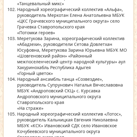
«Танцевальный микс»
Народный хореографический коллектив
«Альфа»
,
руководитель Меркотан Елена Анатольевна МБУК
«ЦКС Грачевского муниципального округа»
село
Грачевка Ставропольского края
«Потомки героев»
Меретукова Зарина, хореографический коллектив
«Абадзехи»
, руководители Сетова Довлетхан
Юсуфовна, Меретукова Зарина Юрьевна МБУК МО
«Шовгеновский район»
«Районный
межпоселенческий центр народной культуры»
аул
Хакуринохабль Республика Адыгея
«Горный цветок»
Народный ансамбль танца
«Созвездие»
,
руководитель Супрунович Наталья Вячеславовна
МБУК
«Андроповский СКЦ»
с. Курсавка
Андроповского муниципального округа
Ставропольского края
«На страже»
Народный хореографический коллектив
«Лотос»
,
руководитель Кальницкая Евгения Николаевна
МБУК
«КСК»
Ивановский СДК село Ивановское
Кочубеевского муниципального округа