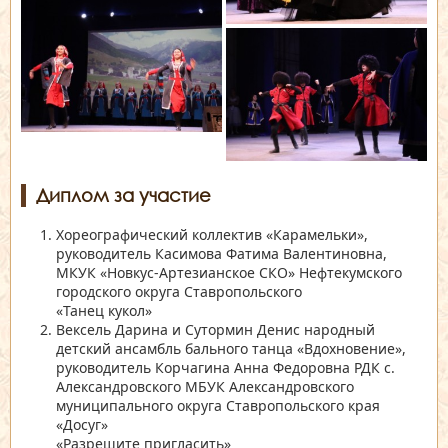
Диплом за участие
Хореографический коллектив
«Карамельки»
,
руководитель Касимова Фатима Валентиновна,
МКУК
«Новкус-Артезианское СКО»
Нефтекумского
городского округа Ставропольского
«Танец кукол»
Вексель Дарина и Сутормин Денис народный
детский ансамбль бального танца
«Вдохновение»
,
руководитель Корчагина Анна Федоровна РДК с.
Александровского МБУК Александровского
муниципального округа Ставропольского края
«Досуг»
«Разрешите пригласить»