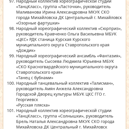
Народный коллектив хореографической студии
«ТанцКласс»
, группа
«Ласточки»
, руководитель
Маливанова Ирина Александровна МКУК СКО
города Михайловска ДК Центральный г. Михайловск
«Озорные фартушки»
Народный хореографический коллектив
«Сюрприз»
,
руководитель Кравченко Ольга Васильевна МБУК
«ЦКС»
РДК станица Курская Курского
муниципального округа Ставропольского края
«Дождик»
Народный хореографический ансамбль
«Фантазия»
,
руководитель Сысоева Людмила Юрьевна МБУК
«СКО Красногвардейского муниципального округа
Ставропольского края»
«Танец с бубнами»
Народный танцевальный коллектив
«Талисман»
,
руководитель Амян Анжела Александровна
Городской Дворец культуры МБУК ЦКС ГГО г.
Георгиевск
«Русская пляска»
Народный коллектив хореографической студии
«ТанцКласс»
, группа
«Солнышки»
, руководитель
Брель Наталья Александровна МКУК СКО города
Михайловска ДК Центральный г. Михайловск