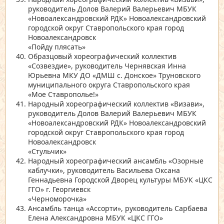
руководитель Долов Валерий Валерьевич МБУК
«Новоалександровский РДК»
Новоалександровский
городской округ Ставропольского края город
Новоалександровск
«Пойду плясать»
Образцовый хореографический коллектив
«Созвездие»
, руководитель Чернявская Инна
Юрьевна МКУ ДО
«ДМШ с. Донское»
Труновского
муниципального округа Ставропольского края
«Мое Ставрополье!»
Народный хореографический коллектив
«Визави»
,
руководитель Долов Валерий Валерьевич МБУК
«Новоалександровский РДК»
Новоалександровский
городской округ Ставропольского края город
Новоалександровск
«Стульчик»
Народный хореографический ансамбль
«Озорные
каблучки»
, руководитель Васильева Оксана
Геннадьевна Городской Дворец культуры МБУК
«ЦКС
ГГО»
г. Георгиевск
«Черноморочка»
Ансамбль танца
«Ассорти»
, руководитель Сарбаева
Елена Александровна МБУК
«ЦКС ГГО»