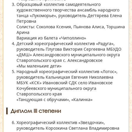
Образцовый коллектив самодеятельного
художественного творчества ансамбль народного
танца
«Лукоморье»
, руководитель Дегтярева Елена
Петровна
Солисты: Соколова Ксения, Пьянова Алиса, Торшина
Арина
Вариация из балета
«Чиполлино»
Детский хореографический коллектив
«Радуга»
,
руководитель Плугова Виктория Сергеевна МБУДО
«ДМШ»
Александровского муниципального округа
Ставропольского края с. Александровское
«Мы маленькие дети»
Народный хореографический коллектив
«Лотос»
,
руководитель Кальницкая Евгения Николаевна
МБУК
«КСК»
Ивановский СДК село Ивановское
Кочубеевского муниципального округа
Ставропольского края
«Танцующая с обручами»
,
«Калинка»
Диплом III степени
Хореографический коллектив
«Звездочки»
,
руководитель Корозкина Светлана Владимировна