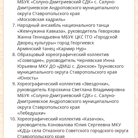
МБУК
«Солуно-Дмитриевский СДК»
с. Салуно-
Дмитриевское Андроповского муниципального
округа Ставропольского края
«Московская кадриль»
Народный ансамбль национального танца
«Жемчужина Кавказа»
, руководитель Геворкова
Жанна Геннадьевна МБУК ЦКС ГГО
«Городской
Дворец культуры»
город Георгиевск
Армянский танец
«Кармир Нур»
Образцовый хореографический коллектив
«Созвездие»
, руководитель Чернявская Инна
Юрьевна МКУ ДО
«ДМШ с. Донское»
Труновского
муниципального округа Ставропольского края
«Юность»
Хореографический коллектив
«Звездочки»
,
руководитель Корозкина Светлана Владимировна
МБУК
«Солуно-Дмитриевский СДК»
с. Салуно-
Дмитриевское Андроповского муниципального
округа Ставропольского края
«Лебедушки»
Хореографический коллектив
«Казачок»
,
руководитель Коновалова Юлия Сергеевна МКУ
«КДЦ»
села Отказного Советского городского округа
Ставропольского края