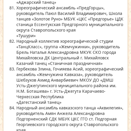
«Аджарский танец»
Хореографический ансамбль
«ПредГорцы»
,
руководитель Паюл Василий Владимирович, Школа
танцев
«Золотое Руно»
МБУК
«ЦКС «Предгорье»
ЦДК
станица Ессентукская Предгорного муниципального
округа Ставропольского края
«Тушури»
Народный коллектив хореографической студии
«ТанцКласс»
, группа
«Жемчужинки»
, руководитель
Брель Наталья Александровна МКУК СКО города
Михайловска ДК Центральный г. Михайловск
Казачий танец
«Станичная праздничная»
Гербекова Элина, Гочияева Асий, хореографический
ансамбль
«Жемчужина Кавказа»
, руководитель
Шебзухов Ахмед Анварбиевич МКОУ ДО
«ДМШ
Усть-Джегутинского муниципального района им.
Н.М. Боташева»
г. Усть-Джегута Карачаево-
Черкесская Республика
«Дагестанский танец»
Народный ансамбль кавказского танца
«Аквилегия»
,
руководитель Амян Анжела Александровна
Подгорненский СДК МБУК ЦКС ГГО ст. Подгорная
Георгиевского городского округа Ставропольского
края