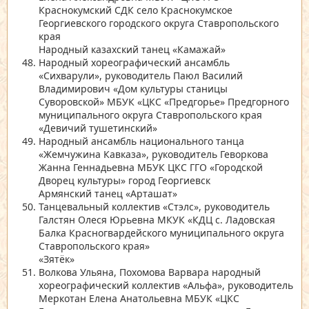
Краснокумский СДК село Краснокумское
Георгиевского городского округа Ставропольского
края
Народный казахский танец
«Камажай»
Народный хореографический ансамбль
«Сихварули»
, руководитель Паюл Василий
Владимирович
«Дом культуры станицы
Суворовской»
МБУК
«ЦКС «Предгорье»
Предгорного
муниципального округа Ставропольского края
«Девичий тушетинский»
Народный ансамбль национального танца
«Жемчужина Кавказа»
, руководитель Геворкова
Жанна Геннадьевна МБУК ЦКС ГГО
«Городской
Дворец культуры»
город Георгиевск
Армянский танец
«Арташат»
Танцевальный коллектив
«Стэлс»
, руководитель
Галстян Олеся Юрьевна МКУК
«КДЦ с. Ладовская
Балка Красногвардейского муниципального округа
Ставропольского края»
«Зятёк»
Волкова Ульяна, Похомова Варвара народный
хореографический коллектив
«Альфа»
, руководитель
Меркотан Елена Анатольевна МБУК
«ЦКС