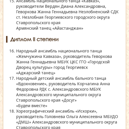
Ансамбль национального танца
«Кавказ»
,
руководители Вердян Диана Александровна,
Геворкова Жанна Геннадьевна Незлобненский СДК
ст. Незлобная Георгиевского городского округа
Ставропольского края
Армянский танец
«Айастанджан»
Диплом II степени
Народный ансамбль национального танца
«Жемчужина Кавказа»
, руководитель Геворкова
Жанна Геннадьевна МБУК ЦКС ГГО
«Городской
Дворец культуры»
город Георгиевск
«Аджарский танец»
Народный детский ансамбль бального танца
«Вдохновение»
, руководитель Корчагина Анна
Федоровна РДК с. Александровского МБУК
Александровского муниципального округа
Ставропольского края
«Досуг»
«Будем вместе»
Хореографический ансамбль
«Искорки»
,
руководитель Головнева Ольга Алексеевна МБУДО
«ДМШ»
Александровского муниципального округа
Ставропольского края