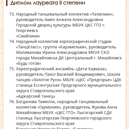
Диплом лауреата II степени
Народный танцевальный коллектив
«Талисман»
,
руководитель Амян Анжела Александровна
Городской дворец культуры МБУК ЦКС ГГО г.
Георгиевск
«Смайлики»
Народный коллектив хореографической студии
«ТанцКласс»
, группа
«Карамельки»
, руководитель
Маливанова Ирина Александровна МКУК СКО
города Михайловска ДК Центральный г. Михайловск
«Будь готов»
Хореографический ансамбль
«Дети Кавказа»
,
руководитель Паюл Василий Владимирович, Школа
танцев
«Золотое Руно»
МБУК
«ЦКС «Предгорье»
ЦДК
станица Ессентукская Предгорного муниципального
округа Ставропольского края
«Аджарский танец»
Богданова Тамилла, народный танцевальный
коллектив
«Гармония»
, руководитель Жукова Анна
Михайловна МБУК
«ЦКС ГГО»
Лысогорский СДК
станица Лысогорская Георгиевского городского
округа Ставропольского края
Вариация Никии из балета
«Баядерка»