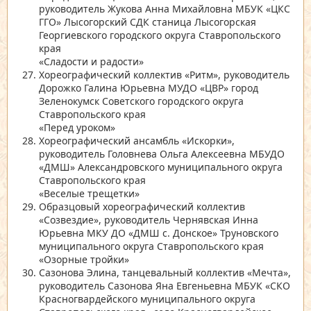
руководитель Жукова Анна Михайловна МБУК
«ЦКС
ГГО»
Лысогорский СДК станица Лысогорская
Георгиевского городского округа Ставропольского
края
«Сладости и радости»
Хореографический коллектив
«Ритм»
, руководитель
Дорожко Галина Юрьевна МУДО
«ЦВР»
город
Зеленокумск Советского городского округа
Ставропольского края
«Перед уроком»
Хореографический ансамбль
«Искорки»
,
руководитель Головнева Ольга Алексеевна МБУДО
«ДМШ»
Александровского муниципального округа
Ставропольского края
«Веселые трещетки»
Образцовый хореографический коллектив
«Созвездие»
, руководитель Чернявская Инна
Юрьевна МКУ ДО
«ДМШ с. Донское»
Труновского
муниципального округа Ставропольского края
«Озорные тройки»
Сазонова Элина, танцевальный коллектив
«Мечта»
,
руководитель Сазонова Яна Евгеньевна МБУК
«СКО
Красногвардейского муниципального округа