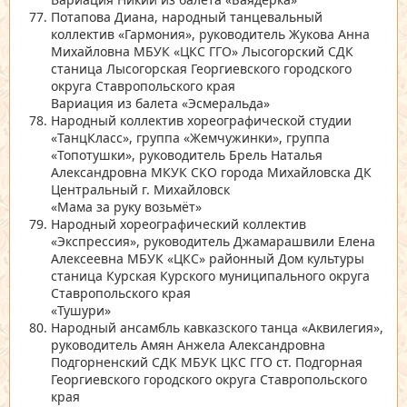
Потапова Диана, народный танцевальный
коллектив
«Гармония»
, руководитель Жукова Анна
Михайловна МБУК
«ЦКС ГГО»
Лысогорский СДК
станица Лысогорская Георгиевского городского
округа Ставропольского края
Вариация из балета
«Эсмеральда»
Народный коллектив хореографической студии
«ТанцКласс»
, группа
«Жемчужинки»
, группа
«Топотушки»
, руководитель Брель Наталья
Александровна МКУК СКО города Михайловска ДК
Центральный г. Михайловск
«Мама за руку возьмёт»
Народный хореографический коллектив
«Экспрессия»
, руководитель Джамарашвили Елена
Алексеевна МБУК
«ЦКС»
районный Дом культуры
станица Курская Курского муниципального округа
Ставропольского края
«Тушури»
Народный ансамбль кавказского танца
«Аквилегия»
,
руководитель Амян Анжела Александровна
Подгорненский СДК МБУК ЦКС ГГО ст. Подгорная
Георгиевского городского округа Ставропольского
края