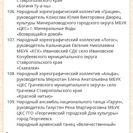
Ставропольского края
«Богиня Гу-а-нь»
Народный хореографический коллектив
«Грация»
,
руководитель Козюсова Юлия Викторовна Дворец
культуры Минераловодского городского округа МБУК
«ЦКС»
г. Минеральные Воды
«Возвращайся домой»
Народный хореографический коллектив
«Лотос»
,
руководитель Кальницкая Евгения Николаевна
МБУК
«КСК»
Ивановский СДК село Ивановское
Кочубеевского муниципального округа
Ставропольского края
«Скакалки»
Народный хореографический коллектив
«Альфа»
,
руководитель Меркотан Елена Анатольевна МБУК
«ЦКС Грачевского муниципального округа»
село
Грачевка Ставропольского края
«Красной нитью»
Народный ансамбль национального танца
«Гарун»
,
руководитель Галустян Рена Мартиросовна МБУК
ЦКС ГГО
«Георгиевский городской Дом культуры»
город Георгиевск
Народный армянский танец
«Величественный»