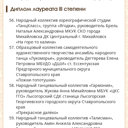
Диплом лауреата III степени
Народный коллектив хореографической студии
«ТанцКласс»
, группа
«Ягодки»
, руководитель Брель
Наталья Александровна МКУК СКО города
Михайловска ДК Центральный г. Михайловск
«На горе-то калина»
Образцовый коллектив самодеятельного
художественного творчества ансамбль народного
танца
«Лукоморье»
, руководитель Дегтярева Елена
Петровна МБУДО
«ДШИ»
ст. Ессентукская
Предгорного муниципального округа
Ставропольского края
«Ложки-топотушки»
Народный танцевальный коллектив
«Гармония»
,
руководитель Жукова Анна Михайловна МБУК
«ЦКС
ГГО»
Лысогорский СДК станица Лысогорская
Георгиевского городского округа Ставропольского
края
«Прекрасное далёко»
Народный танцевальный коллектив
«Талисман»
,
руководитель Амян Анжела Александровна