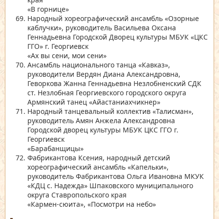
«В горнице»
Народный хореографический ансамбль
«Озорные
каблучки»
, руководитель Васильева Оксана
Геннадьевна Городской Дворец культуры МБУК
«ЦКС
ГГО»
г. Георгиевск
«Ах вы сени, мои сени»
Ансамбль национального танца
«Кавказ»
,
руководители Вердян Диана Александровна,
Геворкова Жанна Геннадьевна Незлобненский СДК
ст. Незлобная Георгиевского городского округа
Армянский танец
«Айастаниахчикнер»
Народный танцевальный коллектив
«Талисман»
,
руководитель Амян Анжела Александровна
Городской дворец культуры МБУК ЦКС ГГО г.
Георгиевск
«Барабанщицы»
Фабрикантова Ксения, народный детский
хореографический ансамбль
«Капельки»
,
руководитель Фабрикантова Ольга Ивановна МКУК
«КДЦ с. Надежда»
Шпаковского муниципального
округа Ставропольского края
«Кармен-сюита»
,
«Посмотри на небо»