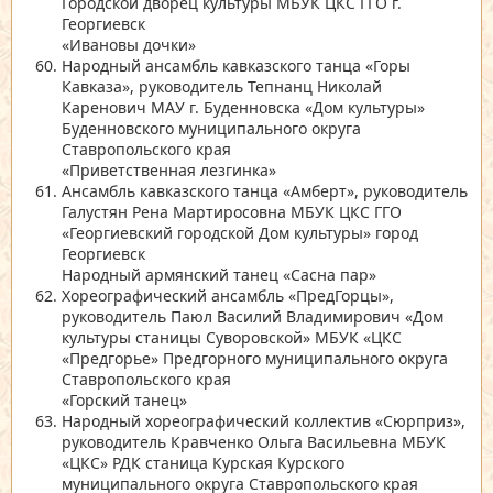
Городской дворец культуры МБУК ЦКС ГГО г.
Георгиевск
«Ивановы дочки»
Народный ансамбль кавказского танца
«Горы
Кавказа»
, руководитель Тепнанц Николай
Каренович МАУ г. Буденновска
«Дом культуры»
Буденновского муниципального округа
Ставропольского края
«Приветственная лезгинка»
Ансамбль кавказского танца
«Амберт»
, руководитель
Галустян Рена Мартиросовна МБУК ЦКС ГГО
«Георгиевский городской Дом культуры»
город
Георгиевск
Народный армянский танец
«Сасна пар»
Хореографический ансамбль
«ПредГорцы»
,
руководитель Паюл Василий Владимирович
«Дом
культуры станицы Суворовской»
МБУК
«ЦКС
«Предгорье»
Предгорного муниципального округа
Ставропольского края
«Горский танец»
Народный хореографический коллектив
«Сюрприз»
,
руководитель Кравченко Ольга Васильевна МБУК
«ЦКС»
РДК станица Курская Курского
муниципального округа Ставропольского края