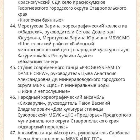
Краснокумский СДК село Краснокумское
Георгиевского городского округа Ставропольского
края
«Кнопочки баянные»
Меретукова Зарина, хореографический коллектив
«Абадзехи»
, руководители Сетова Довлетхан
Юсуфовна, Меретукова Зарина Юрьевна МБУК МО
«Шовгеновский район»
«Районный
межпоселенческий центр народной культуры»
аул
Хакуринохабль Республика Адыгея
«Абхазский танец»
Студия современного танца
«PROGRESS FAMILY
DANCE CREW»
, руководитель Цыва Анастасия
Александровна ДК Минераловодского городского
округа МБУК
«ЦКС»
г. Минеральные Воды
«Тихие и непослушные»
Народный хореографический ансамбль
«Сихварули»
, руководитель Паюл Василий
Владимирович
«Дом культуры станицы
Суворовской»
МБУК
«ЦКС «Предгорье»
Предгорного
муниципального округа Ставропольского края
«Аджарский перепляс»
Ансамбль танца
«Ассорти»
, руководитель Сарбаева
Елена Александровна МБУК
«ЦКС ГГО»