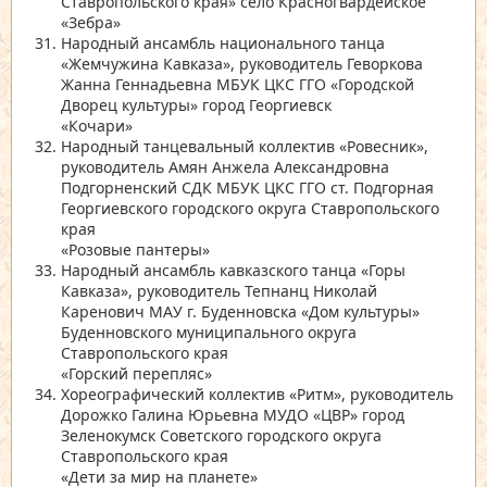
Ставропольского края»
село Красногвардейское
«Зебра»
Народный ансамбль национального танца
«Жемчужина Кавказа»
, руководитель Геворкова
Жанна Геннадьевна МБУК ЦКС ГГО
«Городской
Дворец культуры»
город Георгиевск
«Кочари»
Народный танцевальный коллектив
«Ровесник»
,
руководитель Амян Анжела Александровна
Подгорненский СДК МБУК ЦКС ГГО ст. Подгорная
Георгиевского городского округа Ставропольского
края
«Розовые пантеры»
Народный ансамбль кавказского танца
«Горы
Кавказа»
, руководитель Тепнанц Николай
Каренович МАУ г. Буденновска
«Дом культуры»
Буденновского муниципального округа
Ставропольского края
«Горский перепляс»
Хореографический коллектив
«Ритм»
, руководитель
Дорожко Галина Юрьевна МУДО
«ЦВР»
город
Зеленокумск Советского городского округа
Ставропольского края
«Дети за мир на планете»