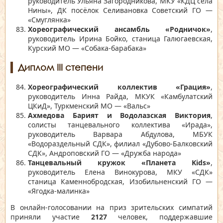
руководитель Ульяна Загородникова, МКУ «КДЦ села
Нины», ДК посёлок Селивановка Советский ГО —
«Смуглянка»
Хореографический ансамбль «Родничок»
,
руководитель Ирина Бойко, станица Галюгаевская,
Курский МО — «Собака-барабака»
Диплом III степени
Хореографический коллектив «Грация»
,
руководитель Инна Райда, МКУК «Камбулатский
ЦКиД», Туркменский МО — «Вальс»
Ахмедова Барият и Водолазская Виктория
,
солисты танцевального коллектива «Ирада»,
руководитель Варвара Абдулова, МБУК
«Водораздельный СДК», филиал «Дубово-Балковский
СДК», Андроповский ГО — «Дружба народа»
Танцевальный кружок «Планета Kids»
,
руководитель Елена Винокурова, МКУ «СДК»
станица Каменнобродская, Изобильненский ГО —
«Ягодка-малинка»
В онлайн-голосовании на приз зрительских симпатий
приняли участие
2127
человек, поддержавшие