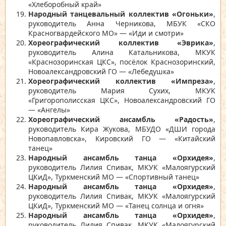
«Хлеборобный край»
Народный танцевальный коллектив «Огоньки»
,
руководитель Анна Черникова, МБУК «СКО
Красногвардейского МО» — «Иди и смотри»
Хореографический коллектив «Эврика»
,
руководитель Алина Катальникова, МКУК
«Краснозоринская ЦКС», посёлок Краснозоринский,
Новоалександровский ГО — «Лебедушка»
Хореографический коллектив «Импреза»
,
руководитель Мария Сухих, МКУК
«Григорополисская ЦКС», Новоалександровский ГО
— «Ангелы»
Хореографический ансамбль «Радость»
,
руководитель Кира Жукова, МБУДО «ДШИ города
Новопавловска», Кировский ГО — «Китайский
танец»
Народный ансамбль танца «Орхидея»
,
руководитель Лилия Спивак, МКУК «Малоягурский
ЦКиД», Туркменский МО — «Спортивный танец»
Народный ансамбль танца «Орхидея»
,
руководитель Лилия Спивак, МКУК «Малоягурский
ЦКиД», Туркменский МО — «Танец солнца и огня»
Народный ансамбль танца «Орхидея»
,
руководитель Лилия Спивак, МКУК «Малоягурский