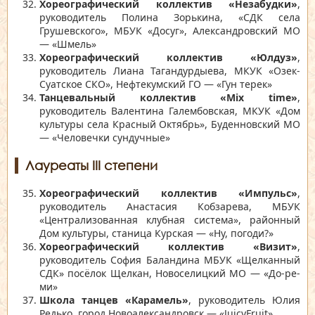
Хореографический коллектив «Незабудки»
,
руководитель Полина Зорькина, «СДК села
Грушевского», МБУК «Досуг», Александровский МО
— «Шмель»
Хореографический коллектив «Юлдуз»
,
руководитель Лиана Тагандурдыева, МКУК «Озек-
Суатское СКО», Нефтекумский ГО — «Гун терек»
Танцевальный коллектив «Mix time»
,
руководитель Валентина Галембовская, МКУК «Дом
культуры села Красный Октябрь», Буденновский МО
— «Человечки сундучные»
Лауреаты III степени
Хореографический коллектив «Импульс»
,
руководитель Анастасия Кобзарева, МБУК
«Централизованная клубная система», районный
Дом культуры, станица Курская — «Ну, погоди?»
Хореографический коллектив «Визит»
,
руководитель София Баландина МБУК «Щелканный
СДК» посёлок Щелкан, Новоселицкий МО — «До-ре-
ми»
Школа танцев «Карамель»
, руководитель Юлия
Редько, город Новоалександровск — «JuicyFruit»