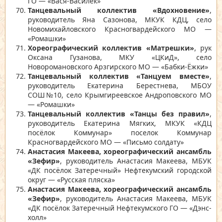
ГО — «Вася-Василек»
Танцевальный коллектив «Вдохновение»
,
руководитель Яна Сазонова, МКУК КДЦ, село
Новомихайловского Красногвардейского МО —
«Ромашки»
Хореографический коллектив «Матрешки»
, рук
Оксана Гузанова, МКУ «ЦКиД», село
Новоромановского Арзгирского МО — «Бабки-Ёжки»
Танцевальный коллектив «Танцуем вместе»
,
руководитель Екатерина Берестнева, МБОУ
СОШ№10, село Крымгиреевское Андроповского МО
— «Ромашки»
Танцевальный коллектив «Танцы без правил»
,
руководитель Екатерина Мягких, МКУК «КДЦ
посёлок Коммунар» поселок Коммунар
Красногвардейского МО — «Письмо солдату»
Анастасия Макеева, хореографический ансамбль
«Зефир»
, руководитель Анастасия Макеева, МБУК
«ДК посёлок Затеречный» Нефтекумский городской
округ — «Русская пляска»
Анастасия Макеева, хореографический ансамбль
«Зефир»
, руководитель Анастасия Макеева, МБУК
«ДК посёлок Затеречный Нефтекумского ГО — «Дэнс-
холл»