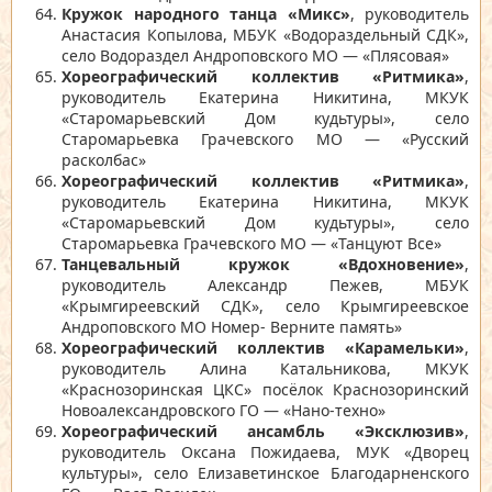
Кружок народного танца «Микс»
, руководитель
Анастасия Копылова, МБУК «Водораздельный СДК»,
село Водораздел Андроповского МО — «Плясовая»
Хореографический коллектив «Ритмика»
,
руководитель Екатерина Никитина, МКУК
«Старомарьевский Дом кудьтуры», село
Старомарьевка Грачевского МО — «Русский
расколбас»
Хореографический коллектив «Ритмика»
,
руководитель Екатерина Никитина, МКУК
«Старомарьевский Дом кудьтуры», село
Старомарьевка Грачевского МО — «Танцуют Все»
Танцевальный кружок «Вдохновение»
,
руководитель Александр Пежев, МБУК
«Крымгиреевский СДК», село Крымгиреевское
Андроповского МО Номер- Верните память»
Хореографический коллектив «Карамельки»
,
руководитель Алина Катальникова, МКУК
«Краснозоринская ЦКС» посёлок Краснозоринский
Новоалександровского ГО — «Нано-техно»
Хореографический ансамбль «Эксклюзив»
,
руководитель Оксана Пожидаева, МУК «Дворец
культуры», село Елизаветинское Благодарненского