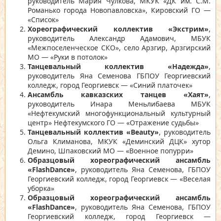
руководитель Мария Чулкова, МКУК «ДК им. С.М.
Романько города Новопавловска», Кировский ГО —
«Список»
Хореографический коллектив «Экстрим»
,
руководитель Александр Адамович, МБУК
«Межпоселенческое СКО», село Арзгир, Арзгирский
МО — «Руки в потолок»
Танцевальный коллектив «Надежда»
,
руководитель Яна Семенова ГБПОУ Георгиевский
колледж, город Георгиевск — «Синий платочек»
Ансамбль кавказских танцев «Хаят»
,
руководитель Инара Меньлибаева МБУК
«Нефтекумский многофункциональный культурный
центр» Нефтекумского ГО — «Отражение судьбы»
Танцевальный коллектив «Beauty»
, руководитель
Ольга Климанова, МКУК «Деминский ДЦК» хутор
Демино, Шпаковский МО — «Военное попурри»
Образцовый хореографический ансамбль
«FlashDance»
, руководитель Яна Семенова, ГБПОУ
Георгиевский колледж, город Георгиевск — «Веселая
уборка»
Образцовый хореографический ансамбль
«FlashDance»
, руководитель Яна Семенова, ГБПОУ
Георгиевский колледж, город Георгиевск —