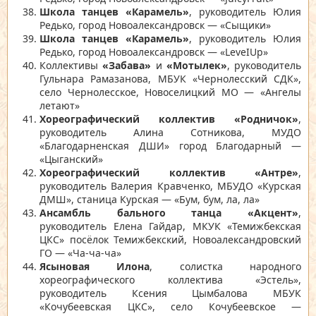
Школа танцев «Карамель»
, руководитель Юлия
Редько, город Новоалександровск — «Сыщики»
Школа танцев «Карамель»
, руководитель Юлия
Редько, город Новоалександровск — «LeveIUp»
Коллективы
«Забава»
и
«Мотылек»
, руководитель
Гульнара Рамазанова, МБУК «Чернолесский СДК»,
село Чернолесское, Новоселицкий МО — «Ангелы
летают»
Хореографический коллектив «Родничок»
,
руководитель Алина Сотникова, МУДО
«Благодарненская ДШИ» город Благодарный —
«Цыганский»
Хореографический коллектив «Антре»
,
руководитель Валерия Кравченко, МБУДО «Курская
ДМШ», станица Курская — «Бум, бум, ла, ла»
Ансамбль бального танца «Акцент»
,
руководитель Елена Гайдар, МКУК «Темижбекская
ЦКС» посёлок Темижбекский, Новоалександровский
ГО — «Ча-ча-ча»
Ясыновая Илона
, солистка народного
хореографического коллектива «Эстель»,
руководитель Ксения Цымбалова МБУК
«Кочубеевская ЦКС», село Кочубеевское —