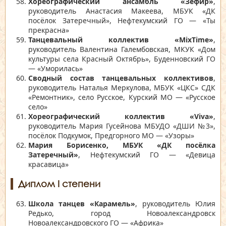
Хореографический ансамбль «Зефир»
,
руководитель Анастасия Макеева, МБУК «ДК
посёлок Затеречный», Нефтекумский ГО — «Ты
прекрасна»
Танцевальный коллектив «MixTime»
,
руководитель Валентина Галембовская, МКУК «Дом
культуры села Красный Октябрь», Буденновский ГО
— «Уморилась»
Сводный состав танцевальных коллективов
,
руководитель Наталья Меркулова, МБУК «ЦКС» СДК
«Ремонтник», село Русское, Курский МО — «Русское
село»
Хореографический коллектив «Viva»
,
руководитель Мария Гусейнова МБУДО «ДШИ №3»,
посёлок Подкумок, Предгорного МО — «Узоры»
Мария Борисенко, МБУК «ДК посёлка
Затеречный»
, Нефтекумский ГО — «Девица
красавица»
Диплом I степени
Школа танцев «Карамель»
, руководитель Юлия
Редько, город Новоалександровск
Новоалександровского ГО — «Африка»