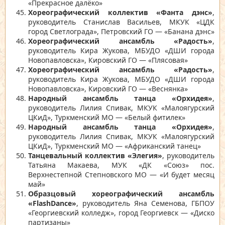
«Прекрасное далёко»
Хореографический коллектив «Фанта дэнс»
,
руководитель Станислав Васильев, МКУК «ЦДК
город Светлограда», Петровский ГО — «Банана дэнс»
Хореографический ансамбль «Радость»
,
руководитель Кира Жукова, МБУДО «ДШИ города
Новопавловска», Кировский ГО — «Плясовая»
Хореографический ансамбль «Радость»
,
руководитель Кира Жукова, МБУДО «ДШИ города
Новопавловска», Кировский ГО — «Веснянка»
Народный ансамбль танца «Орхидея»
,
руководитель Лилия Спивак, МКУК «Малоягурский
ЦКиД», Туркменский МО — «Белый фитилек»
Народный ансамбль танца «Орхидея»
,
руководитель Лилия Спивак, МКУК «Малоягурский
ЦКиД», Туркменский МО — «Африканский танец»
Танцевальный коллектив «Элегия»
, руководитель
Татьяна Макаева, МУК «ДК «Союз» пос.
Верхнестепной Степновского МО — «И будет месяц
май»
Образцовый хореографический ансамбль
«FlashDance»
, руководитель Яна Семенова, ГБПОУ
«Георгиевский колледж», город Георгиевск — «Диско
партизаны»