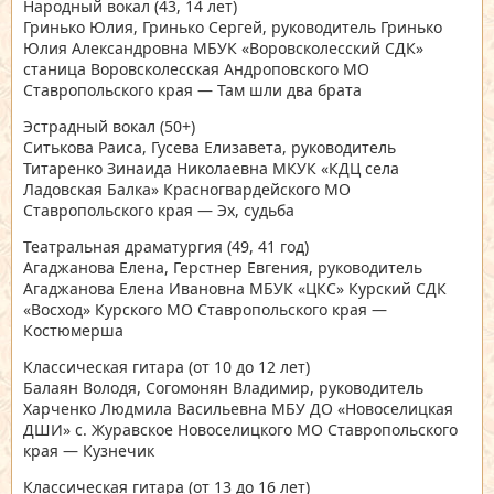
Народный вокал
(43, 14 лет)
Гринько Юлия, Гринько Сергей, руководитель Гринько
Юлия Александровна МБУК «Воровсколесский СДК»
станица Воровсколесская Андроповского МО
Ставропольского края — Там шли два брата
Эстрадный вокал
(50+)
Ситькова Раиса, Гусева Елизавета, руководитель
Титаренко Зинаида Николаевна МКУК «КДЦ села
Ладовская Балка» Красногвардейского МО
Ставропольского края — Эх, судьба
Театральная драматургия
(49, 41 год)
Агаджанова Елена, Герстнер Евгения, руководитель
Агаджанова Елена Ивановна МБУК «ЦКС» Курский СДК
«Восход» Курского МО Ставропольского края —
Костюмерша
Классическая гитара
(от 10 до 12 лет)
Балаян Володя, Согомонян Владимир, руководитель
Харченко Людмила Васильевна МБУ ДО «Новоселицкая
ДШИ» с. Журавское Новоселицкого МО Ставропольского
края — Кузнечик
Классическая гитара
(от 13 до 16 лет)