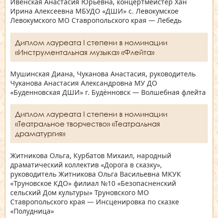
Ивенская Анастасия Юрьевна, концертмейстер Хан
Ирина Алексеевна МБУДО «ДШИ» с. Левокумское
Левокумского МО Ставропольского края — Лебедь
Диплом лауреата I степени в номинации
«Инструментальная музыка» «Флейта»
Мушинская Диана, Чуканова Анастасия, руководитель
Чуканова Анастасия Александровна МУ ДО
«Буденновская ДШИ» г. Будённовск — Волшебная флейта
Диплом лауреата I степени в номинации
«Театральное творчество» «Театральная
драматургия»
Житникова Ольга, Курбатов Михаил, народный
драматический коллектив «Дорога в сказку»,
руководитель Житникова Ольга Васильевна МКУК
«Труновское КДО» филиал №10 «Безопасненский
сельский Дом культуры» Труновского МО
Ставропольского края — Инсценировка по сказке
«Полудница»