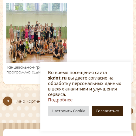
занятии!
Танцевально-игровая
Во время посещения сайта
программа «Единство танца»
skdnt.ru
вы даёте согласие на
обработку персональных данных
в целях аналитики и улучшения
сервиса.
Подробнее
Мир картин Александра Сильникова
Настроить Cookie
Согласиться
Путешествие по следам казачьей славы