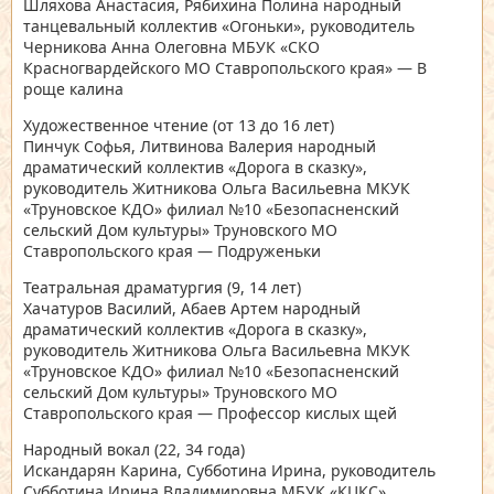
Шляхова Анастасия, Рябихина Полина народный
танцевальный коллектив «Огоньки», руководитель
Черникова Анна Олеговна МБУК «СКО
Красногвардейского МО Ставропольского края» — В
роще калина
Художественное чтение
(от 13 до 16 лет)
Пинчук Софья, Литвинова Валерия народный
драматический коллектив «Дорога в сказку»,
руководитель Житникова Ольга Васильевна МКУК
«Труновское КДО» филиал №10 «Безопасненский
сельский Дом культуры» Труновского МО
Ставропольского края — Подруженьки
Театральная драматургия
(9, 14 лет)
Хачатуров Василий, Абаев Артем народный
драматический коллектив «Дорога в сказку»,
руководитель Житникова Ольга Васильевна МКУК
«Труновское КДО» филиал №10 «Безопасненский
сельский Дом культуры» Труновского МО
Ставропольского края — Профессор кислых щей
Народный вокал
(22, 34 года)
Искандарян Карина, Субботина Ирина, руководитель
Субботина Ирина Владимировна МБУК «КЦКС»