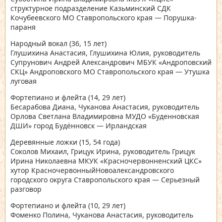
структурное подразделение Казьминский СДК
Кочубеевского МО Ставропольского края — Порушка-
параня
Народный вокал
(36, 15 лет)
Глушихина Анастасия, Глушихина Юлия, руководитель
Супрунович Андрей Александрович МБУК «Андроповский
СКЦ» Андроповского МО Ставропольского края — Утушка
луговая
Фортепиано и флейта
(14, 29 лет)
Бесарабова Диана, Чуканова Анастасия, руководитель
Орлова Светлана Владимировна МУДО «Буденновская
ДШИ» город Будённовск — Ирландская
Деревянные ложки
(15, 54 года)
Соколов Михаил, Грицук Ирина, руководитель Грицук
Ирина Николаевна МКУК «Красночервонненский ЦКС»
хутор КрасночервонныйНовоалександровского
городского округа Ставропольского края — Серьезный
разговор
Фортепиано и флейта
(10, 29 лет)
Фоменко Полина, Чуканова Анастасия, руководитель