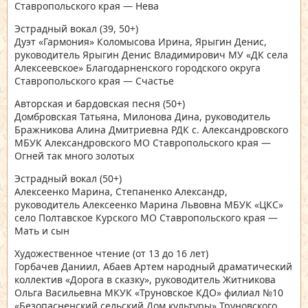
Ставропольского края — Нева
Эстрадный вокал
(39, 50+)
Дуэт «Гармония» Коломысова Ирина, Ярыгин Денис,
руководитель Ярыгин Денис Владимирович МУ «ДК села
Алексеевское» Благодарненского городского округа
Ставропольского края — Счастье
Авторская и бардовская песня
(50+)
Домбровская Татьяна, Милонова Дина, руководитель
Бражникова Алина Дмитриевна РДК с. Александровского
МБУК Александровского МО Ставропольского края —
Огней так много золотых
Эстрадный вокал
(50+)
Алексеенко Марина, Степаненко Александр,
руководитель Алексеенко Марина Львовна МБУК «ЦКС»
село Полтавское Курского МО Ставропольского края —
Мать и сын
Художественное чтение
(от 13 до 16 лет)
Горбачев Даниил, Абаев Артем народный драматический
коллектив «Дорога в сказку», руководитель Житникова
Ольга Васильевна МКУК «Труновское КДО» филиал №10
«Безопасненский сельский Дом культуры» Труновского