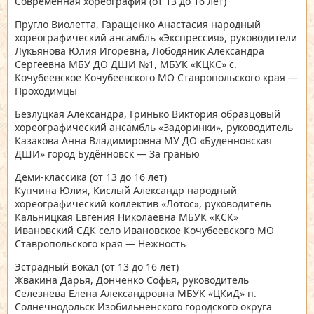
Современная хореография
(от 13 до 16 лет)
Пругло Виолетта, Гаращенко Анастасия народный
хореографический ансамбль «Экспрессия», руководители
Лукьянова Юлия Игоревна, Лободяник Александра
Сергеевна МБУ ДО ДШИ №1, МБУК «КЦКС» с.
Кочубеевское Кочубеевского МО Ставропольского края —
Проходимцы
Безлуцкая Александра, Гринько Виктория образцовый
хореографический ансамбль «Задоринки», руководитель
Казакова Анна Владимировна МУ ДО «Буденновская
ДШИ» город Будённовск — За гранью
Деми-классика
(от 13 до 16 лет)
Купчина Юлия, Кислый Александр народный
хореографический коллектив «Лотос», руководитель
Кальницкая Евгения Николаевна МБУК «КСК»
Ивановский СДК село Ивановское Кочубеевского МО
Ставропольского края — Нежность
Эстрадный вокал
(от 13 до 16 лет)
Жвакина Дарья, Донченко Софья, руководитель
Селезнева Елена Александровна МБУК «ЦКиД» п.
Солнечнодольск Изобильненского городского округа