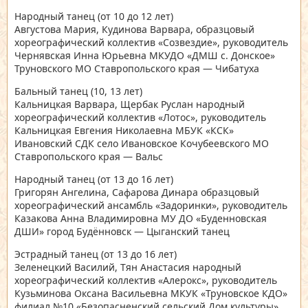
Народный танец
(от 10 до 12 лет)
Августова Мария, Кудинова Варвара, образцовый
хореографический коллектив «Созвездие», руководитель
Чернявская Инна Юрьевна МКУДО «ДМШ с. Донское»
Труновского МО Ставропольского края — Чибатуха
Бальный танец
(10, 13 лет)
Кальницкая Варвара, Щербак Руслан народный
хореографический коллектив «Лотос», руководитель
Кальницкая Евгения Николаевна МБУК «КСК»
Ивановский СДК село Ивановское Кочубеевского МО
Ставропольского края — Вальс
Народный танец
(от 13 до 16 лет)
Григорян Ангелина, Сафарова Динара образцовый
хореографический ансамбль «Задоринки», руководитель
Казакова Анна Владимировна МУ ДО «Буденновская
ДШИ» город Будённовск — Цыганский танец
Эстрадный танец
(от 13 до 16 лет)
Зеленецкий Василий, Тян Анастасия народный
хореографический коллектив «Алерокс», руководитель
Кузьминова Оксана Васильевна МКУК «Труновское КДО»
филиал №10 «Безопасненский сельский Дом культуры»