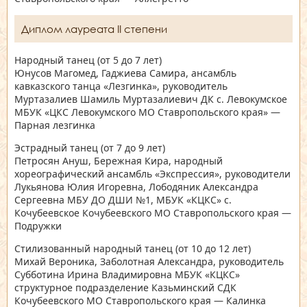
Диплом лауреата II степени
Народный танец
(от 5 до 7 лет)
Юнусов Магомед, Гаджиева Самира, ансамбль
кавказского танца «Лезгинка», руководитель
Муртазалиев Шамиль Муртазалиевич ДК с. Левокумское
МБУК «ЦКС Левокумского МО Ставропольского края» —
Парная лезгинка
Эстрадный танец
(от 7 до 9 лет)
Петросян Ануш, Бережная Кира, народный
хореографический ансамбль «Экспрессия», руководители
Лукьянова Юлия Игоревна, Лободяник Александра
Сергеевна МБУ ДО ДШИ №1, МБУК «КЦКС» с.
Кочубеевское Кочубеевского МО Ставропольского края —
Подружки
Стилизованный народный танец
(от 10 до 12 лет)
Михай Вероника, Заболотная Александра, руководитель
Субботина Ирина Владимировна МБУК «КЦКС»
структурное подразделение Казьминский СДК
Кочубеевского МО Ставропольского края — Калинка