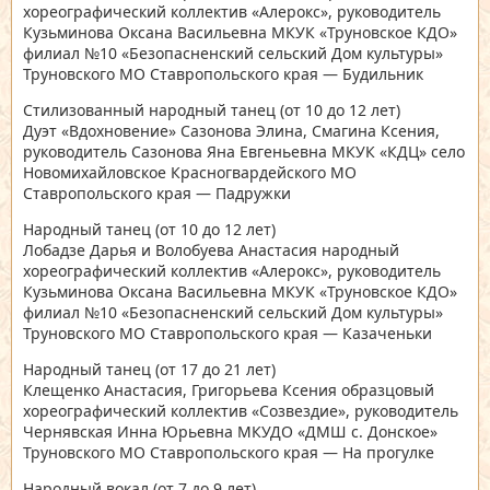
хореографический коллектив «Алерокс», руководитель
Кузьминова Оксана Васильевна МКУК «Труновское КДО»
филиал №10 «Безопасненский сельский Дом культуры»
Труновского МО Ставропольского края — Будильник
Стилизованный народный танец
(от 10 до 12 лет)
Дуэт «Вдохновение» Сазонова Элина, Смагина Ксения,
руководитель Сазонова Яна Евгеньевна МКУК «КДЦ» село
Новомихайловское Красногвардейского МО
Ставропольского края — Падружки
Народный танец
(от 10 до 12 лет)
Лобадзе Дарья и Волобуева Анастасия народный
хореографический коллектив «Алерокс», руководитель
Кузьминова Оксана Васильевна МКУК «Труновское КДО»
филиал №10 «Безопасненский сельский Дом культуры»
Труновского МО Ставропольского края — Казаченьки
Народный танец
(от 17 до 21 лет)
Клещенко Анастасия, Григорьева Ксения образцовый
хореографический коллектив «Созвездие», руководитель
Чернявская Инна Юрьевна МКУДО «ДМШ с. Донское»
Труновского МО Ставропольского края — На прогулке
Народный вокал
(от 7 до 9 лет)