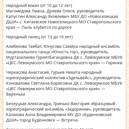
Народный вокал
(от 10 до 12 лет)
Магомедова Лиана, Дряева Олеся, руководитель
Капустин Александр Яковлевич МБУ ДО «Новоселицкая
ДШИ» с. Китаевское Новоселицкого МО Ставропольского
края — Пыль клубится по дороге
Народный танец
(от 13 до 16 лет)
Алибекова Таибат, Юнусова Самира народный ансамбль
национального танца «Юность гор», руководитель
Муртазалиева ГуриятБагандовна ДК с. Левокумское МБУК
«ЦКС Левокумского МО Ставропольского края» — Горянки
Черкасова Анастасия, Гурьев Никита народный
хореографический коллектив «Эдельвейс», руководитель
Коновалова Светлана Борисовна ДК с. Левокумское МБУК
«ЦКС Левокумского МО Ставропольского края» —
Варенька
Безлуцкая Александра, Гринько Виктория образцовый
хореографический ансамбль «Задоринки», руководитель
Казакова Анна Владимировна МУ ДО «Буденновская
ДШИ» город Будённовск — Встреча