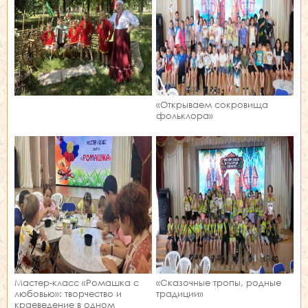
«Открываем сокровища
фольклора»
Мастер‑класс «Ромашка с
«Сказочные тропы, родные
любовью»: творчество и
традиции»
краеведение в одном