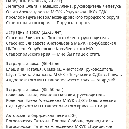
Народный вокал
(26, 20 лет)
Лепетуха Ольга, Лемешко Алина, руководитель Лепетуха
Ольга Александровна МКУК «Радужская ЦКС» СДК
поселок Радуга Новоалександровского городского округа
Ставропольского края — Порушка-параня
Эстрадный вокал
(22-25 лет)
Стасенко Елизавета, Тищенко Алена, руководитель
Стасенко Елизавета Анатольевна МБУК «Кочубеевская
ЦКС» село Кочубеевское Кочубеевского МО
Ставропольского края — Мне бы птицею стать
Эстрадный вокал
(36-45 лет)
Ельшина Наталья, Семенец Анастасия, руководитель
Шуст Галина Ивановна МБУК «Янкульский СДК» с. Янкуль
Андроповского МО Ставропольского края — За друзей!
Эстрадный вокал
(35, 50 лет)
Ролетняя Елена, Иванова Наталия, руководитель
Ролетняя Елена Алексеевна МБУК «ЦКС» Галюгаевский
СДК Курского МО Ставропольского края» — Птица
Авторская и бардовская песня
(50+)
Богословская Татьяна, Попова Любовь, руководитель
Богословская Татьяна Алексеевна МКУК «Труновское