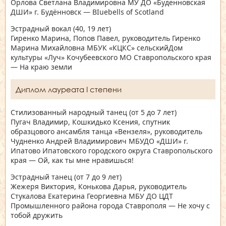
Орлова Светлана Владимировна МУ ДО «Буденновская
ДШИ» г. Будённовск — BIuebells of Scotland
Эстрадный вокал
(40, 19 лет)
Гиренко Марина, Попов Павел, руководитель Гиренко
Марина Михайловна МБУК «КЦКС» сельскийДом
культуры «Луч» Кочубеевского МО Ставропольского края
— На краю земли
Диплом лауреата I степени
Стилизованный народный танец
(от 5 до 7 лет)
Пугач Владимир, Кошкидько Ксения, спутник
образцового ансамбля танца «Вензеля», руководитель
Чудненко Андрей Владимирович МБУДО «ДШИ» г.
Ипатово Ипатовского городского округа Ставропольского
края — Ой, как ты мне нравишься!
Эстрадный танец
(от 7 до 9 лет)
Жежеря Виктория, Конькова Дарья, руководитель
Стукалова Екатерина Георгиевна МБУ ДО ЦДТ
Промышленного района города Ставрополя — Не хочу с
тобой дружить