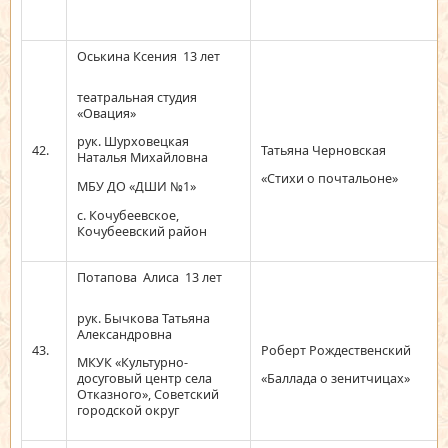
Оськина Ксения 13 лет
театральная студия
«Овация»
рук. Шурховецкая
42.
Татьяна Черновская
Наталья Михайловна
«Стихи о почтальоне»
МБУ ДО «ДШИ №1»
с. Кочубеевское,
Кочубеевский район
Потапова Алиса 13 лет
рук. Бычкова Татьяна
Александровна
43.
Роберт Рождественский
МКУК «Культурно-
досуговый центр села
«Баллада о зенитчицах»
Отказного», Советский
городской округ