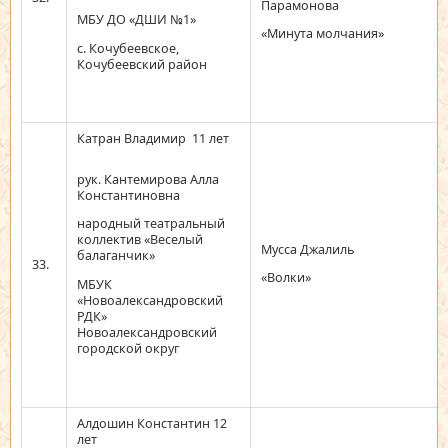
Парамонова
МБУ ДО «ДШИ №1»
«Минута молчания»
с. Кочубеевское,
Кочубеевский район
Катран Владимир 11 лет
рук. Кантемирова Алла
Константиновна
народный театральный
коллектив «Веселый
Мусса Джалиль
балаганчик»
33.
«Волки»
МБУК
«Новоалександровский
РДК»
Новоалександровский
городской округ
Алдошин Константин 12
лет