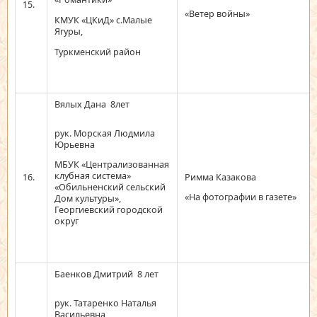
15.
«Ветер войны»
КМУК «ЦКиД» с.Малые
Ягуры,
Туркменский район
Вялых Дана 8лет
рук. Морская Людмила
Юрьевна
МБУК «Централизованная
клубная система»
16.
Римма Казакова
«Обильненский сельский
«На фотографии в газете»
Дом культуры»,
Георгиевский городской
округ
Баенков Дмитрий 8 лет
рук. Татаренко Наталья
Васильевна