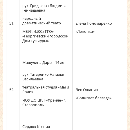
рук. Гридасова Людмила
Геннадьевна
народный
драматический театр
51.
Елена Пономаренко
МБУК «ЦКС» ГГО»
«Леночка»
«Георгиевский городской
Дом культуры»
Мишулина Дарья 14 лет
рук. Татаренко Наталья
Васильевна
театральная студия «Мы и
52.
Лев Ошанин
Роли»
«Волжская баллада»
ЧОУ ДО ЦРЛ «Фрейле» г.
Ставрополь
Сердюк Ксения