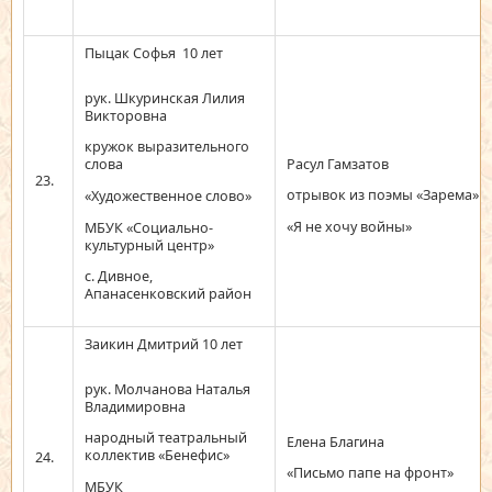
Пыцак Софья 10 лет
рук. Шкуринская Лилия
Викторовна
кружок выразительного
Расул Гамзатов
слова
23.
отрывок из поэмы «Зарема»
«Художественное слово»
«Я не хочу войны»
МБУК «Социально-
культурный центр»
с. Дивное,
Апанасенковский район
Заикин Дмитрий 10 лет
рук. Молчанова Наталья
Владимировна
народный театральный
Елена Благина
коллектив «Бенефис»
24.
«Письмо папе на фронт»
МБУК