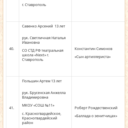
г. Ставрополь
Савенко Арсений 13 лет
рук. Светличная Наталья
Ивановна
40.
Константин Симонов
СО СТД РФ театральная
школа «Next» г.
«Сын артиллериста»
Ставрополь
Польшин Артем 13 лет
рук. Брусенская Анжелла
Владимировна
МКОУ «СОШ №11»
41.
Роберт Рождественский
с. Красногвардейское,
«Баллада о зенитчицах»
Красногвардейский
район