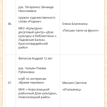
рук. Титаренко Зинаида
Николаевна
кружок художественного
слова «Родник»
36.
Елена Благинина
МКУ «Культурно-
«Письмо папе на фронт»
досуговый центр» «Дом
культуры и библиотека» с.
Ладовская Балка»,
Красногвардейский
район
Фитисов Андрей 12 лет
рук. Чальян Римма
Рубеновна
клуб по интересам
«Время перемен»
37.
Михаил Светлов
МУК « Новоселицкий
«Итальянец»
районный Дом культуры»,
Новоселицкий район