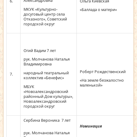
Александровна
6.
Ольга Киевская
МКУК «Культурно-
«Баллада о матери»
досуговый центр села
Отказного», Советский
городской округ
Огий Вадим 7 лет
рук. Молчанова Наталья
Владимировна
Роберт Рождественский
народный театральный
7.
коллектив «Бенефис»
«На земле безжалостно
маленькой»
МБУК
«Новоалександровский
районный Дом культуры»,
Новоалександровский
городской округ
Сербина Вероника 7 лет
Номинация
рук. Молчанова Наталья