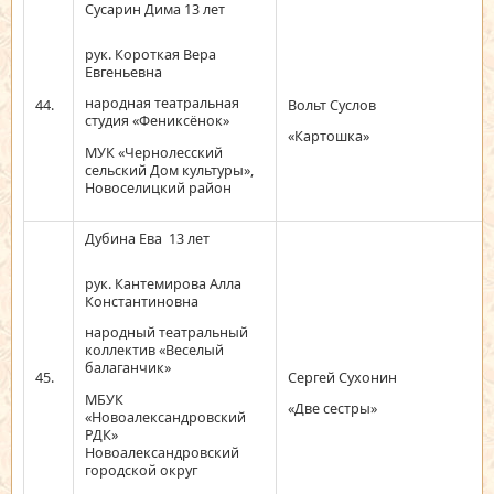
Сусарин Дима 13 лет
рук. Короткая Вера
Евгеньевна
народная театральная
44.
Вольт Суслов
студия «Фениксёнок»
«Картошка»
МУК «Чернолесский
сельский Дом культуры»,
Новоселицкий район
Дубина Ева 13 лет
рук. Кантемирова Алла
Константиновна
народный театральный
коллектив «Веселый
балаганчик»
45.
Сергей Сухонин
МБУК
«Две сестры»
«Новоалександровский
РДК»
Новоалександровский
городской округ