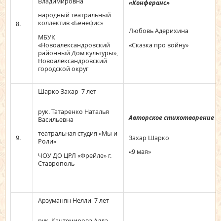
Владимировна
«Конферанс»
народный театральный
коллектив «Бенефис»
8.
Любовь Адерихина
МБУК
«Сказка про войну»
«Новоалександровский
районный Дом культуры»,
Новоалександровский
городской округ
Шарко Захар 7 лет
рук. Татаренко Наталья
Авторское стихотворение
Васильевна
театральная студия «Мы и
9.
Захар Шарко
Роли»
«9 мая»
ЧОУ ДО ЦРЛ «Фрейле» г.
Ставрополь
Арзуманян Нелли 7 лет
рук. Кантемирова Алла