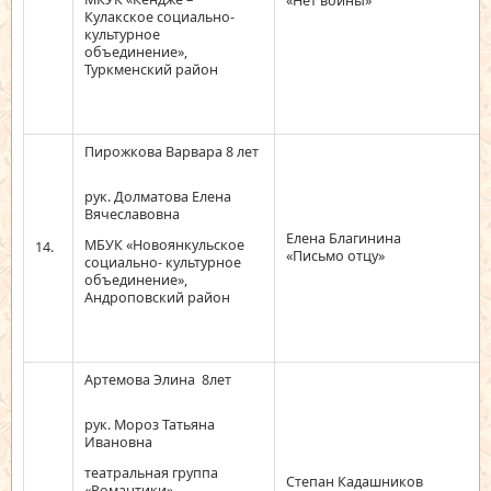
«Нет войны»
Кулакское социально-
культурное
объединение»,
Туркменский район
Пирожкова Варвара 8 лет
рук. Долматова Елена
Вячеславовна
Елена Благинина
МБУК «Новоянкульское
14.
«Письмо отцу»
социально- культурное
объединение»,
Андроповский район
Артемова Элина 8лет
рук. Мороз Татьяна
Ивановна
театральная группа
Степан Кадашников
«Романтики»