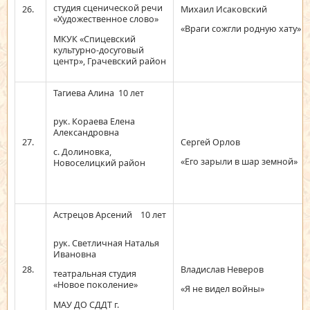
студия сценической речи
26.
Михаил Исаковский
«Художественное слово»
«Враги сожгли родную хату»
МКУК «Спицевский
культурно-досуговый
центр», Грачевский район
Тагиева Алина 10 лет
рук. Кораева Елена
Александровна
27.
Сергей Орлов
с. Долиновка,
«Его зарыли в шар земной»
Новоселицкий район
Астрецов Арсений 10 лет
рук. Светличная Наталья
Ивановна
28.
Владислав Неверов
театральная студия
«Новое поколение»
«Я не видел войны»
МАУ ДО СДДТ г.