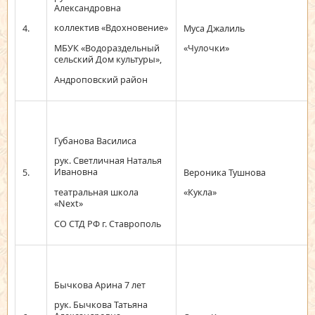
Александровна
коллектив «Вдохновение»
4.
Муса Джалиль
МБУК «Водораздельный
«Чулочки»
сельский Дом культуры»,
Андроповский район
Губанова Василиса
рук. Светличная Наталья
Ивановна
5.
Вероника Тушнова
театральная школа
«Кукла»
«Next»
СО СТД РФ г. Ставрополь
Бычкова Арина 7 лет
рук. Бычкова Татьяна