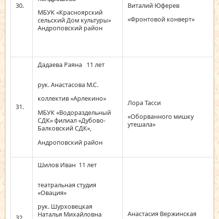
30.
Виталий Юферев
МБУК «Красноярский
«Фронтовой конверт»
сельский Дом культуры»
Андроповский район
Дадаева Раяна 11 лет
рук. Анастасова М.С.
коллектив «Арлекино»
Лора Тасси
31.
МБУК «Водораздельный
«Оборванного мишку
СДК» филиал «Дубово-
утешала»
Балковский СДК»,
Андроповский район
Шилов Иван 11 лет
театральная студия
«Овация»
рук. Шурховецкая
Анастасия Вержинская
Наталья Михайловна
32.