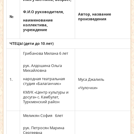
Ф.И.О руководителя,
Автор, название
№
произведения
наименование
коллектива,
учреждение
ЧТЕЦЫ (дети до 10 лет)
Грибанова Милана 6 лет
рук. Алдошина Ольга
Михайловна
народная театральная
1.
Муса Джалиль
студия «Балаганчик»
«Чулочки»
КМУК «Центр культуры и
досуга» с. Камбулат,
Туркменский район
Меликян София 6лет
рук. Петросян Марина
Сергеевна