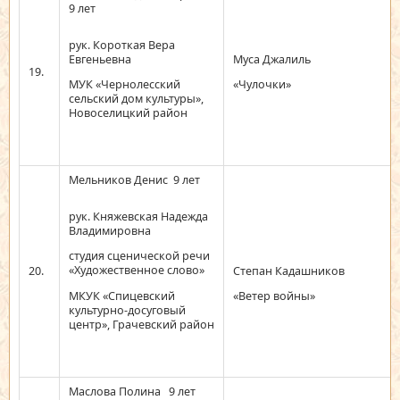
9 лет
рук. Короткая Вера
Евгеньевна
Муса Джалиль
19.
МУК «Чернолесский
«Чулочки»
сельский дом культуры»,
Новоселицкий район
Мельников Денис 9 лет
рук. Княжевская Надежда
Владимировна
студия сценической речи
«Художественное слово»
20.
Степан Кадашников
МКУК «Спицевский
«Ветер войны»
культурно-досуговый
центр», Грачевский район
Маслова Полина 9 лет