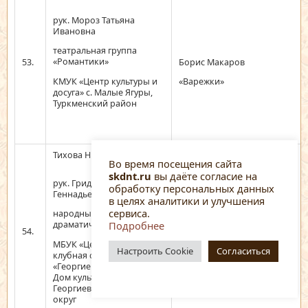
рук. Мороз Татьяна
Ивановна
театральная группа
«Романтики»
53.
Борис Макаров
КМУК «Центр культуры и
«Варежки»
досуга» с. Малые Ягуры,
Туркменский район
Тихова Нина 15 лет
Во время посещения сайта
skdnt.ru
вы даёте согласие на
рук. Гридасова Людмила
обработку персональных данных
Геннадьевна
в целях аналитики и улучшения
сервиса.
народный
Подробнее
драматический театр
54.
Лев Ошанин
МБУК «Централизованная
Настроить Cookie
Согласиться
«Волжская баллада»
клубная система»»
«Георгиевский городской
Дом культуры»,
Георгиевский городской
округ