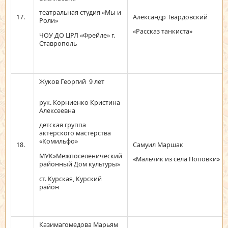
театральная студия «Мы и
17.
Александр Твардовский
Роли»
«Рассказ танкиста»
ЧОУ ДО ЦРЛ «Фрейле» г.
Ставрополь
Жуков Георгий 9 лет
рук. Корниенко Кристина
Алексеевна
детская группа
актерского мастерства
«Комильфо»
18.
Самуил Маршак
МУК»Межпоселенический
«Мальчик из села Поповки»
районный Дом культуры»
ст. Курская, Курский
район
Казимагомедова Марьям