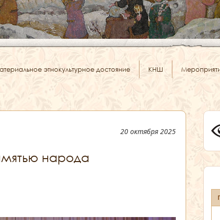
атериальное этнокультурное достояние
КНШ
Мероприят
20 октября 2025
амятью народа