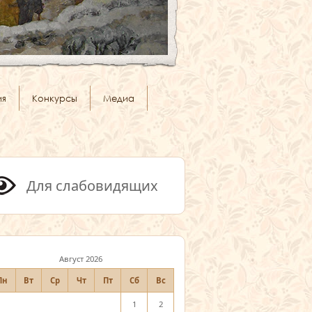
ия
Конкурсы
Медиа
Для слабовидящих
Август 2026
Пн
Вт
Ср
Чт
Пт
Сб
Вс
1
2