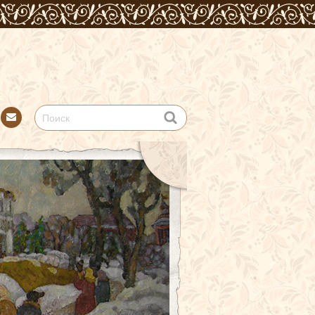
Con
tact