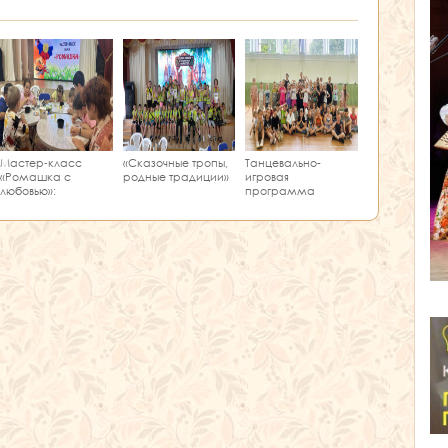
Мастер‑класс
«Сказочные тропы,
Танцевально-
«Ромашка с
родные традиции»
игровая
любовью»:
программа
творчество и
«Единство танца»
краеведение в
одном занятии!