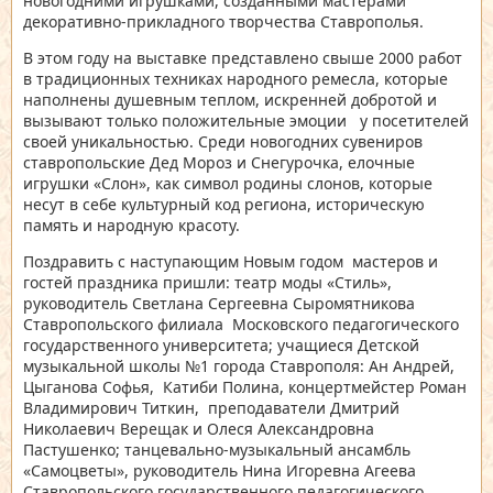
новогодними игрушками, созданными мастерами
декоративно-прикладного творчества Ставрополья.
В этом году на выставке представлено свыше 2000 работ
в традиционных техниках народного ремесла, которые
наполнены душевным теплом, искренней добротой и
вызывают только положительные эмоции у посетителей
своей уникальностью. Среди новогодних сувениров
ставропольские Дед Мороз и Снегурочка, елочные
игрушки «Слон», как символ родины слонов, которые
несут в себе культурный код региона, историческую
память и народную красоту.
Поздравить с наступающим Новым годом мастеров и
гостей праздника пришли: театр моды «Стиль»,
руководитель Светлана Сергеевна Сыромятникова
Ставропольского филиала Московского педагогического
государственного университета; учащиеся Детской
музыкальной школы №1 города Ставрополя: Ан Андрей,
Цыганова Софья, Катиби Полина, концертмейстер Роман
Владимирович Титкин, преподаватели Дмитрий
Николаевич Верещак и Олеся Александровна
Пастушенко; танцевально-музыкальный ансамбль
«Самоцветы», руководитель Нина Игоревна Агеева
Ставропольского государственного педагогического