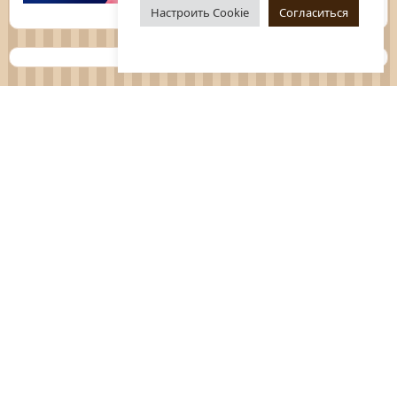
Настроить Cookie
Согласиться
Планы
Отчёты
Социологические исследования
Нормативные документы
Положения о мероприятиях
Оцените нашу работу
Перечень услуг
Платные услуги
ГО и ЧС
Антитеррор
Противодействие коррупции
Независимая оценка качества услуг
Политика конфиденциальности
Обращения граждан