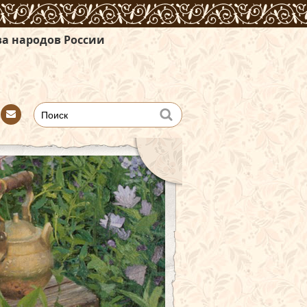
России
Con
tact