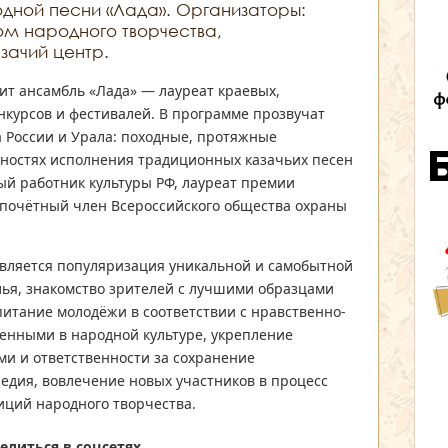
дной песни «Лада». Организаторы:
м народного творчества,
зачий центр.
ит ансамбль «Лада» — лауреат краевых,
нкурсов и фестивалей. В программе прозвучат
 России и Урала: походные, протяжные
нностях исполнения традиционных казачьих песен
ный работник культуры РФ, лауреат премии
 почётный член Всероссийского общества охраны
вляется популяризация уникальной и самобытной
ья, знакомство зрителей с лучшими образцами
питание молодёжи в соответствии с нравственно-
енными в народной культуре, укрепление
ми и ответственности за сохранение
едия, вовлечение новых участников в процесс
иций народного творчества.
елиться в соцсетях