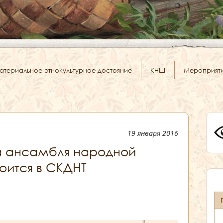
атериальное этнокультурное достояние
КНШ
Мероприят
19 января 2016
а ансамбля народной
оится в СКДНТ