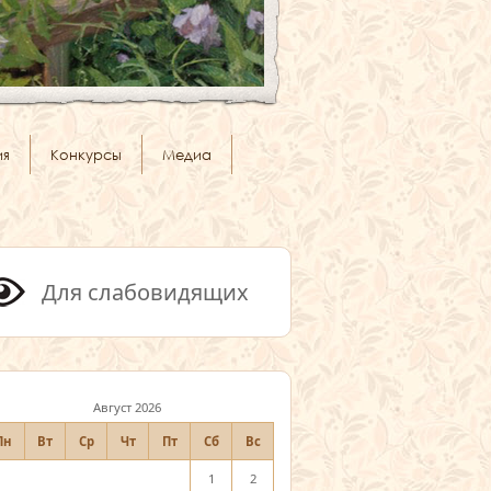
ия
Конкурсы
Медиа
Для слабовидящих
Август 2026
Пн
Вт
Ср
Чт
Пт
Сб
Вс
1
2