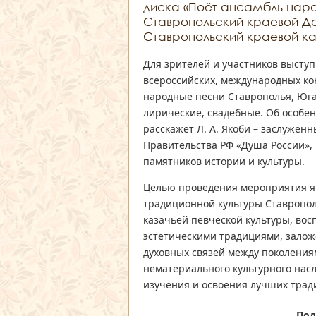
диска «Поёт ансамбль наро
Ставропольский краевой До
Ставропольский краевой ка
Для зрителей и участников выступ
всероссийских, международных ко
народные песни Ставрополья, Юга
лирические, свадебные. Об особе
расскажет Л. А. Якоби – заслужен
Правительства РФ «Душа России»,
памятников истории и культуры.
Целью проведения мероприятия я
традиционной культуры Ставропол
казачьей певческой культуры, вос
эстетическими традициями, залож
духовных связей между поколения
нематериального культурного насл
изучения и освоения лучших трад
Под