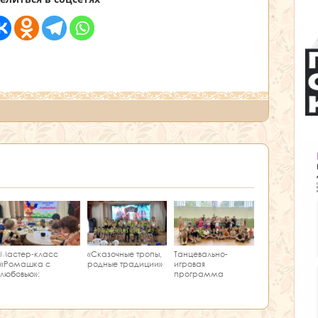
Мастер‑класс
Танцевально-
«Сказочные тропы,
«Ромашка с
игровая
родные традиции»
любовью»:
программа
творчество и
«Единство танца»
краеведение в
одном занятии!