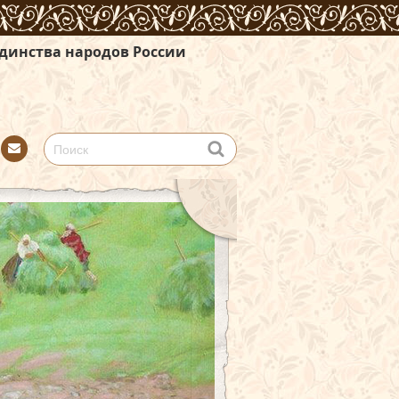
 России
Con
tact