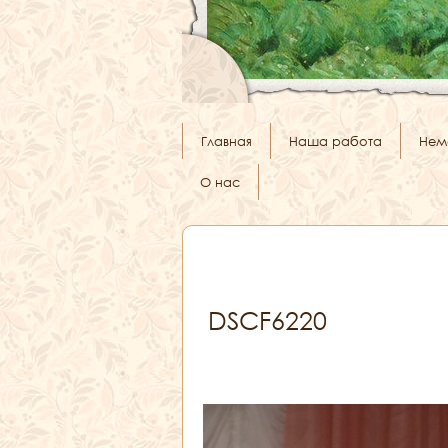
Главная
Наша работа
Нем
О нас
DSCF6220