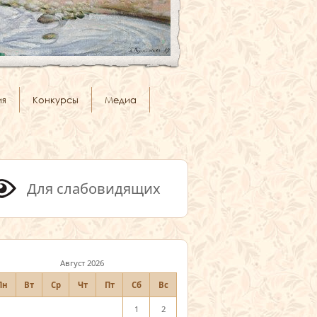
ия
Конкурсы
Медиа
Для слабовидящих
Август 2026
Пн
Вт
Ср
Чт
Пт
Сб
Вс
1
2