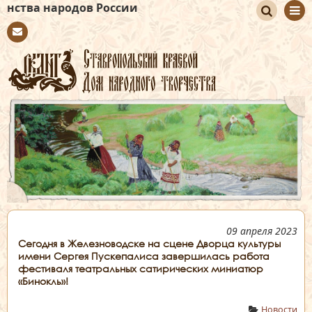
 России
По
Con
иск
tact
09 апреля 2023
Сегодня в Железноводске на сцене Дворца культуры
имени Сергея Пускепалиса завершилась работа
фестиваля театральных сатирических миниатюр
«Бинокль»!
Новости