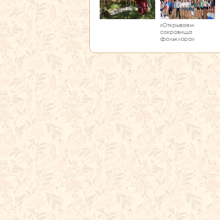
«Открываем
сокровища
фольклора»