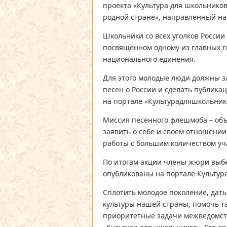
проекта «Культура для школьнико
родной стране», направленный на
Школьники со всех уголков России
посвященном одному из главных г
национального единения.
Для этого молодые люди должны з
песен о России и сделать публика
на портале «Культурадляшкольнико
Миссия песенного флешмоба – объ
заявить о себе и своем отношени
работы с большим количеством уч
По итогам акции члены жюри выбе
опубликованы на портале Культу
Сплотить молодое поколение, дат
культуры нашей страны, помочь т
приоритетные задачи межведомств