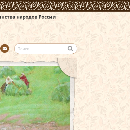
 России
Con
tact