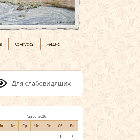
ия
Конкурсы
Медиа
Для слабовидящих
Август 2026
Пн
Вт
Ср
Чт
Пт
Сб
Вс
1
2