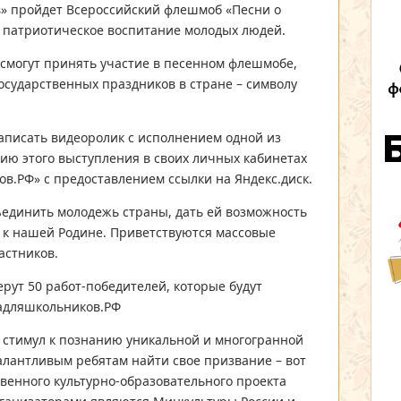
в» пройдет Всероссийский флешмоб «Песни о
 патриотическое воспитание молодых людей.
 смогут принять участие в песенном флешмобе,
осударственных праздников в стране – символу
аписать видеоролик с исполнением одной из
цию этого выступления в своих личных кабинетах
в.РФ» с предоставлением ссылки на Яндекс.диск.
единить молодежь страны, дать ей возможность
и к нашей Родине. Приветствуются массовые
астников.
рут 50 работ-победителей, которые будут
радляшкольников.РФ
ь стимул к познанию уникальной и многогранной
алантливым ребятам найти свое призвание – вот
енного культурно-образовательного проекта