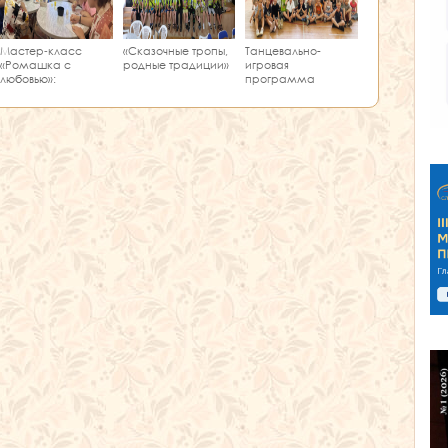
Мастер‑класс
«Сказочные тропы,
Танцевально-
«Ромашка с
родные традиции»
игровая
любовью»:
программа
творчество и
«Единство танца»
краеведение в
одном занятии!