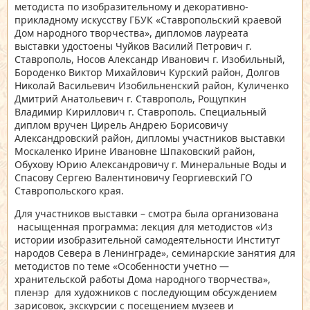
методиста по изобразительному и декоративно-
прикладному искусству ГБУК «Ставропольский краевой
Дом народного творчества», дипломов лауреата
выставки удостоены Чуйков Василий Петрович г.
Ставрополь, Носов Александр Иванович г. Изобильный,
Бороденко Виктор Михайлович Курский район, Долгов
Николай Васильевич Изобильненский район, Куличенко
Дмитрий Анатольевич г. Ставрополь, Рощупкин
Владимир Кириллович г. Ставрополь. Специальный
диплом вручен Цирель Андрею Борисовичу
Александровский район, дипломы участников выставки
Москаленко Ирине Ивановне Шпаковский район,
Обухову Юрию Александровичу г. Минеральные Воды и
Спасову Сергею Валентиновичу Георгиевский ГО
Ставропольского края.
Для участников выставки – смотра была организована
насыщенная программа: лекция для методистов «Из
истории изобразительной самодеятельности Институт
народов Севера в Ленинграде», семинарские занятия для
методистов по теме «Особенности учетно —
хранительской работы Дома народного творчества»,
пленэр для художников с последующим обсуждением
зарисовок, экскурсии с посещением музеев и