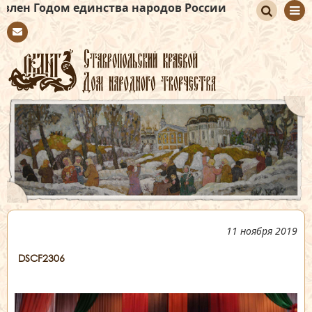
ом единства народов России
По
Con
иск
tact
11 ноября 2019
DSCF2306