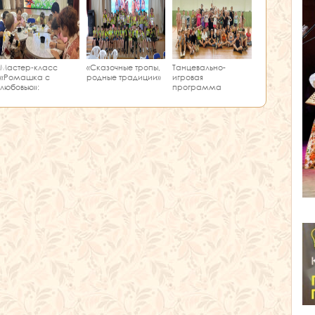
Мастер‑класс
«Сказочные тропы,
Танцевально-
«Ромашка с
родные традиции»
игровая
любовью»:
программа
творчество и
«Единство танца»
краеведение в
одном занятии!