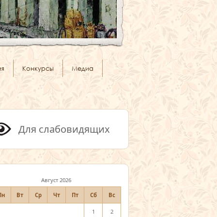
ия
Конкурсы
Медиа
Для слабовидящих
Август 2026
Пн
Вт
Ср
Чт
Пт
Сб
Вс
1
2