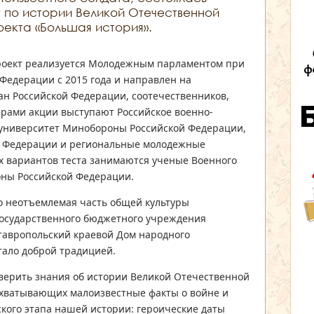
 по истории Великой Отечественной
екта «Большая история».
оект реализуется Молодежным парламентом при
Федерации с 2015 года и направлен на
н Российской Федерации, соотечественников,
рами акции выступают Российское военно-
 университет Минобороны Российской Федерации,
й Федерации и региональные молодежные
х вариантов теста занимаются ученые Военного
оны Российской Федерации.
то неотъемлемая часть общей культуры
 государственного бюджетного учреждения
Ставропольский краевой Дом народного
тало доброй традицией.
верить знания об истории Великой Отечественной
 охватывающих малоизвестные факты о войне и
кого этапа нашей истории: героические даты