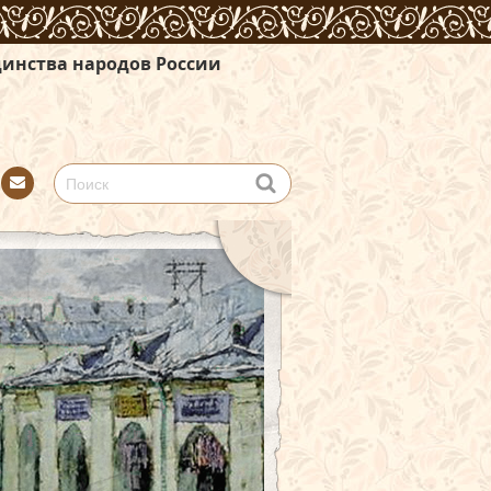
 России
Con
tact