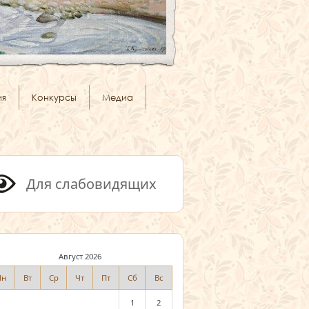
ия
Конкурсы
Медиа
Для слабовидящих
Август 2026
Пн
Вт
Ср
Чт
Пт
Сб
Вс
1
2