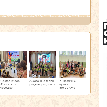
Мастер‑класс
«Сказочные тропы,
Танцевально-
«Ромашка с
родные традиции»
игровая
любовью»:
программа
творчество и
«Единство танца»
краеведение в
одном занятии!