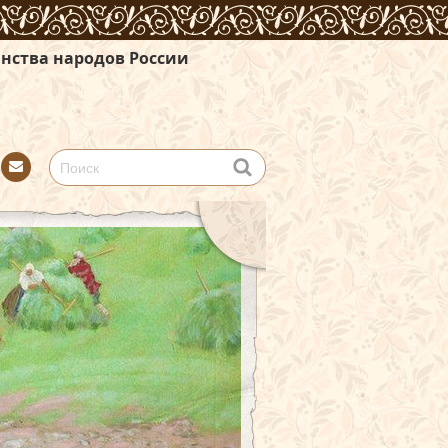
 России
Con
tact