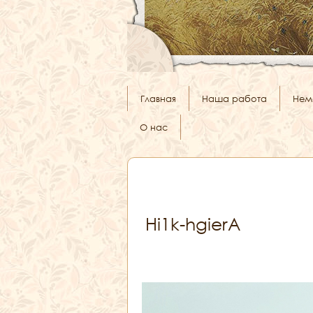
Главная
Наша работа
Нем
О нас
Hi1k-hgierA