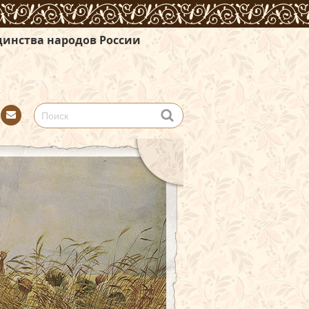
 России
Con
tact