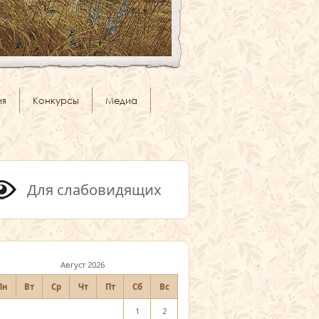
ия
Конкурсы
Медиа
Для слабовидящих
Август 2026
Пн
Вт
Ср
Чт
Пт
Сб
Вс
1
2