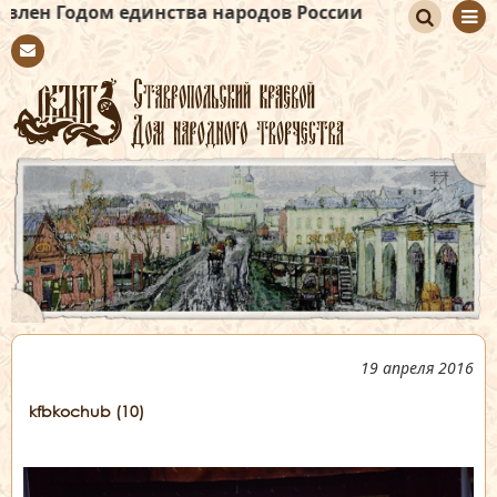
ом единства народов России
По
Con
иск
tact
19 апреля 2016
kfbkochub (10)