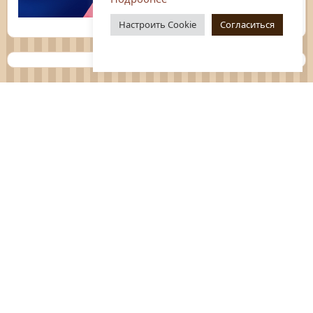
Настроить Cookie
Согласиться
Планы
Отчёты
Социологические исследования
Нормативные документы
Положения о мероприятиях
Оцените нашу работу
Перечень услуг
Платные услуги
ГО и ЧС
Антитеррор
Противодействие коррупции
Независимая оценка качества услуг
Политика конфиденциальности