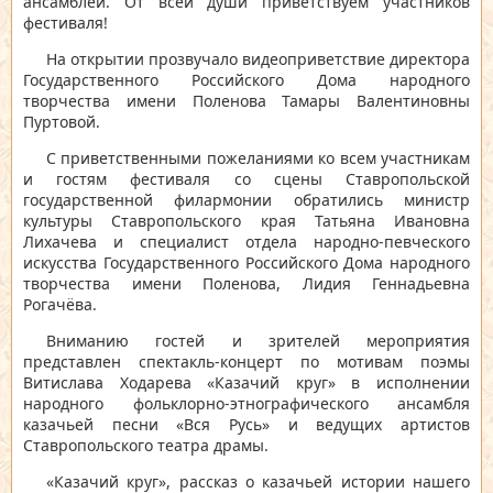
ансамблей. От всей души приветствуем участников
фестиваля!
На открытии прозвучало видеоприветствие директора
Государственного Российского Дома народного
творчества имени Поленова Тамары Валентиновны
Пуртовой.
С приветственными пожеланиями ко всем участникам
и гостям фестиваля со сцены Ставропольской
государственной филармонии обратились министр
культуры Ставропольского края Татьяна Ивановна
Лихачева и специалист отдела народно-певческого
искусства Государственного Российского Дома народного
творчества имени Поленова, Лидия Геннадьевна
Рогачёва.
Вниманию гостей и зрителей мероприятия
представлен спектакль-концерт по мотивам поэмы
Витислава Ходарева «Казачий круг» в исполнении
народного фольклорно-этнографического ансамбля
казачьей песни «Вся Русь» и ведущих артистов
Ставропольского театра драмы.
«Казачий круг», рассказ о казачьей истории нашего