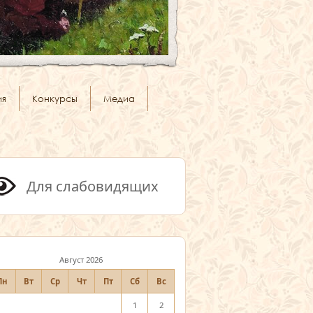
ия
Конкурсы
Медиа
Для слабовидящих
Август 2026
Пн
Вт
Ср
Чт
Пт
Сб
Вс
1
2