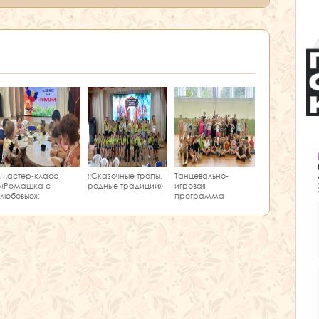
Мастер‑класс
«Сказочные тропы,
Танцевально-
«Ромашка с
родные традиции»
игровая
любовью»:
программа
творчество и
«Единство танца»
краеведение в
одном занятии!