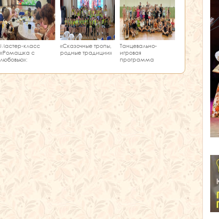
Мастер‑класс
«Сказочные тропы,
Танцевально-
«Ромашка с
родные традиции»
игровая
любовью»:
программа
творчество и
«Единство танца»
краеведение в
одном занятии!