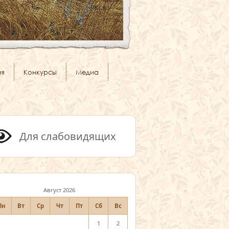
ия
Конкурсы
Медиа
Для слабовидящих
Август 2026
Пн
Вт
Ср
Чт
Пт
Сб
Вс
1
2