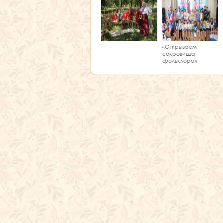
«Открываем
сокровища
фольклора»