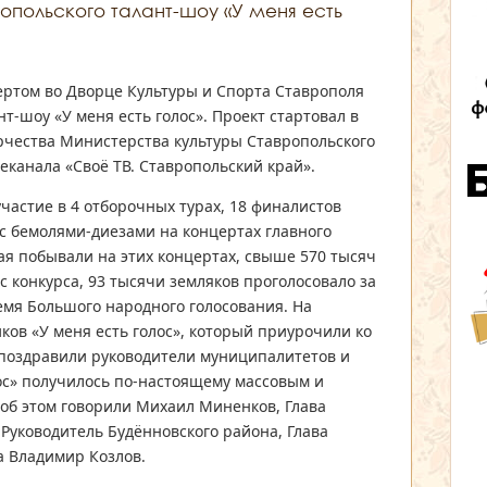
опольского талант-шоу «У меня есть
ертом во Дворце Культуры и Спорта Ставрополя
т-шоу «У меня есть голос». Проект стартовал в
орчества Министерства культуры Ставропольского
леканала «Своё ТВ. Ставропольский край».
участие в 4 отборочных турах, 18 финалистов
о с бемолями-диезами на концертах главного
ая побывали на этих концертах, свыше 570 тысяч
 конкурса, 93 тысячи земляков проголосовало за
емя Большого народного голосования. На
ов «У меня есть голос», который приурочили ко
 поздравили руководители муниципалитетов и
лос» получилось по-настоящему массовым и
 об этом говорили Михаил Миненков, Глава
Руководитель Будённовского района, Глава
а Владимир Козлов.