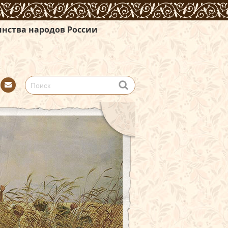
России
Con
tact