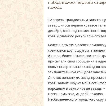
победителем первого ставр
голос».
12 апреля грандиозным гала-конц
завершилось первое краевое талан
декабре, как плод совместного тв
края и главного регионального те
Более 1,5 тысяч человек приняло 
сражались друг с другом, а заодн
финала, более 3 тысяч жителей кр
присылали свои сообщения в адрес
новых ставропольских звёзд во вр
заключительном концерте участник
Дню космонавтики, звёзд проекта
края. Талант-шоу «У меня есть го
народным и зажго новые звёзды –
Невинномысска, Андрей Соколов – 
Изобильненского городского округ