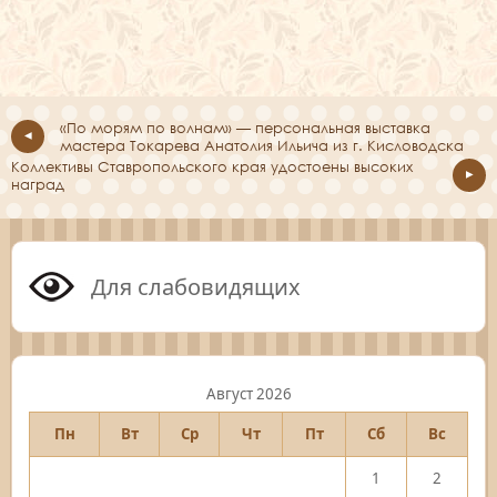
«По морям по волнам» — персональная выставка
мастера Токарева Анатолия Ильича из г. Кисловодска
Коллективы Ставропольского края удостоены высоких
наград
Для слабовидящих
Август 2026
Пн
Вт
Ср
Чт
Пт
Сб
Вс
1
2