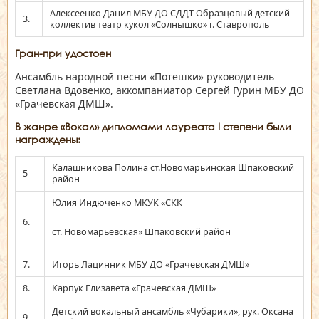
Алексеенко Данил МБУ ДО СДДТ Образцовый детский
3.
коллектив театр кукол «Солнышко» г. Ставрополь
Гран-при удостоен
Ансамбль народной песни «Потешки» руководитель
Светлана Вдовенко, аккомпаниатор Сергей Гурин МБУ ДО
«Грачевская ДМШ».
В жанре «Вокал» дипломами лауреата
I степени были
награждены:
Калашникова Полина ст.Новомарьинская Шпаковский
5
район
Юлия Индюченко МКУК «СКК
6.
ст. Новомарьевская» Шпаковский район
7.
Игорь Лацинник МБУ ДО «Грачевская ДМШ»
8.
Карпук Елизавета «Грачевская ДМШ»
Детский вокальный ансамбль «Чубарики», рук. Оксана
9