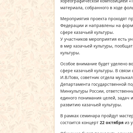
хореографической композицией «Т
материала, собранного в ходе фол
Мероприятия проекта проходят пр
Федерации и направлены на форм
сфере казачьей культуры.
У участников мероприятия есть ун
в мир казачьей культуры, пообщат
культуры.
Особое внимание будет уделено в
сфере казачьей культуры. В связи
И.В.Повх, советник отдела музыкал
Департамента государственной по
Минкультуры России, ответственн
единого понимания целей, задач 
развитию казачьей культуры.
В рамках семинара пройдут масте
состоится концерт
22 октября
из у