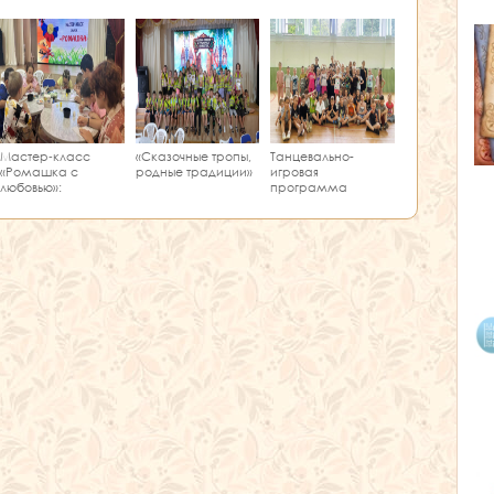
Мастер‑класс
«Сказочные тропы,
Танцевально-
«Ромашка с
родные традиции»
игровая
любовью»:
программа
творчество и
«Единство танца»
краеведение в
одном занятии!