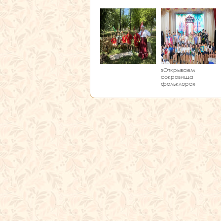
«Открываем
сокровища
фольклора»