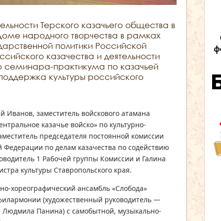
ельности Терского казачьего общества в
оме народного творчества в рамках
дарственной политики Российской
сийского казачества и деятельности
о семинара-практикума по казачьей
 поддержка культуры российского
й Иванов, заместитель войскового атамана
ентральное казачье войско» по культурно-
заместитель председателя постоянной комиссии
й Федерации по делам казачества по содействию
ководитель 1 Рабочей группы Комиссии и Галина
стра культуры Ставропольского края.
ьно-хореографический ансамбль «Слобода»
 филармонии (художественный руководитель —
 Людмила Панина) с самобытной, музыкально-