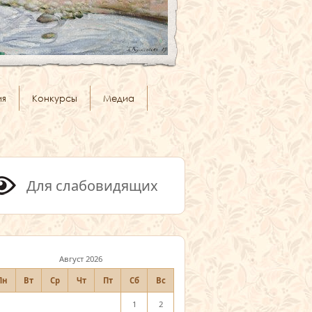
ия
Конкурсы
Медиа
Для слабовидящих
Август 2026
Пн
Вт
Ср
Чт
Пт
Сб
Вс
1
2