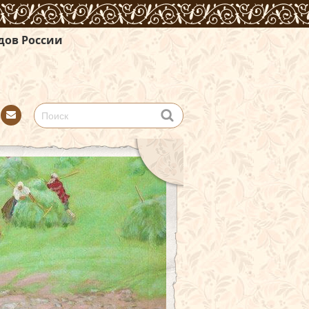
Con
tact