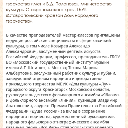
творчества имени В.Д. Поленова», министерство
культуры Ставропольского края, ГБУК
«Ставропольский краевой Дом народного
творчества».
В качестве преподавателей мастер-классов приглашены
ведущие российские специалисты в сфере казачьей
культуры, в том числе Козырев Александр
Александрович, заслуженный деятель искусств
Российской Федерации, профессор, преподаватель ГБОУ
ВО «Московский государственный институт музыки
имени А.Г. Шнитке», г. Москва; Техова Марина
Альбертовна, заслуженный работник культуры Кубани,
заведующий отделом народного и декоративно-
прикладного творчества МБУК «Дом культуры «Луч»
городского округа Красногорск Московской области,
руководитель детского фольклорного ансамбля «Яблоня»
и фольклорного ансамбля «Линия»; Кузнецов Владимир
Анатольевич, лауреат Премии Правительства Российской
Федерации «Душа России» за вклад в сохранение
народного творчества, художественный руководитель
народного фольклорно-этнографического ансамбля
казачьей песни «Вся Русь» Ставропольского краевого