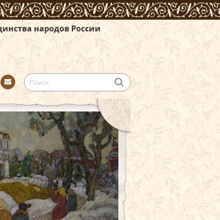
в России
Con
tact