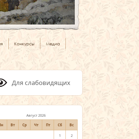
ия
Конкурсы
Медиа
Для слабовидящих
Август 2026
Пн
Вт
Ср
Чт
Пт
Сб
Вс
1
2