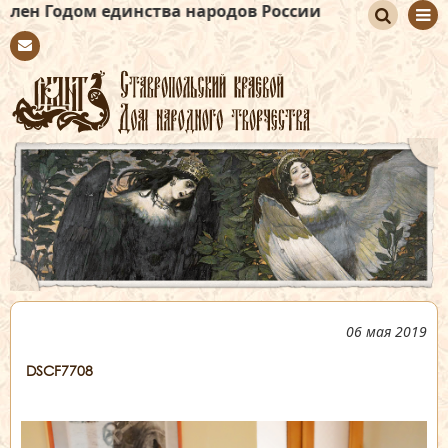
ом единства народов России
По
Con
иск
tact
06 мая 2019
DSCF7708