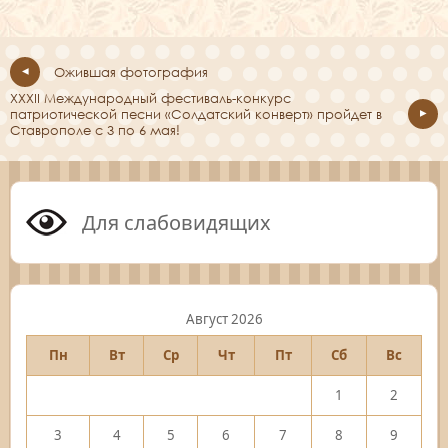
Ожившая фотография
XXXII Международный фестиваль-конкурс
патриотической песни «Солдатский конверт» пройдет в
Ставрополе с 3 по 6 мая!
Для слабовидящих
Август 2026
Пн
Вт
Ср
Чт
Пт
Сб
Вс
1
2
3
4
5
6
7
8
9