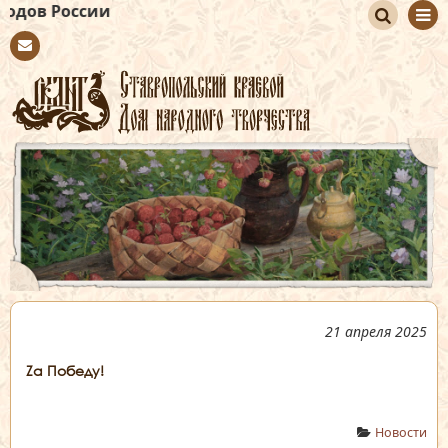
2
По
Con
иск
tact
21 апреля 2025
Zа Победу!
Новости