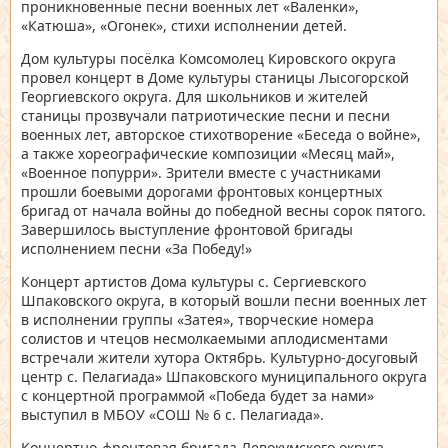
проникновенные песни военных лет «Валенки»,
«Катюша», «Огонек», стихи исполнении детей.
Дом культуры посёлка Комсомолец Кировского округа
провел концерт в Доме культуры станицы Лысогорской
Георгиевского округа. Для школьников и жителей
станицы прозвучали патриотические песни и песни
военных лет, авторское стихотворение «Беседа о войне»,
а также хореографические композиции «Месяц май»,
«Военное попурри». Зрители вместе с участниками
прошли боевыми дорогами фронтовых концертных
бригад от начала войны до победной весны сорок пятого.
Завершилось выступление фронтовой бригады
исполнением песни «За Победу!»
Концерт артистов Дома культуры с. Сергиевского
Шпаковского округа, в который вошли песни военных лет
в исполнении группы «Затея», творческие номера
солистов и чтецов несмолкаемыми аплодисментами
встречали жители хутора Октябрь. Культурно-досуговый
центр с. Пелагиада» Шпаковского муниципального округа
с концертной программой «Победа будет за нами»
выступил в МБОУ «СОШ № 6 с. Пелагиада».
Концертно-фронтовая бригада Левокумского округа