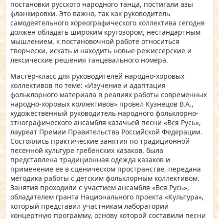
постановки русского народного танца, постигали азы
фланкировки. Это важно, так как руководитель
самодеятельного хореографического коллектива сегодня
должен обладать широким кругозором, нестандартным
мышлением, к постановочной работе относиться
творчески, искать и находить новые режиссерские и
лексические решения танцевального номера.
Мастер-класс для руководителей народно-хоровых
коллективов по теме: «Изучение и адаптация
фольклорного материала в реалиях работы современных
народно-хоровых коллективов» провел Кузнецов В.А.,
художественный руководитель народного фольклорно-
этнографического ансамбля казачьей песни «Вся Русь»,
лауреат Премии Правительства Российской Федерации.
Состоялись практические занятия по традиционной
песенной культуре гребенских казаков, была
представлена традиционная одежда казаков и
применение ее в сценическом пространстве, передана
методика работы с детским фольклорным коллективом.
Занятия проходили с участием ансамбля «Вся Русь»,
обладателем гранта Национального проекта «Культура»,
который представил участникам лаборатории
концертную программу, основу которой составили песни