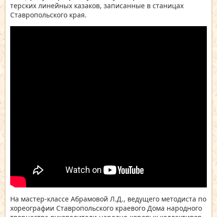
терских линейных казаков, записанные в станицах
Ставропольского края.
На мастер-классе Абрамовой Л.Д., ведущего методиста по
хореографии Ставропольского краевого Дома народного