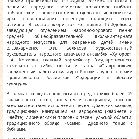
премии Правительства РФ «Душа России» за вклад в
развитие народного творчества предстояло выбрать
победителей — коллектив или отдельного исполнителя,
ярко представивших песенную традицию своего
региона. В состав жюри так же вошли Т.Л.Здебская,
заведующая отделением народно-хорового пения
средней общеобразовательной школы-интерната
народного искусства для одаренных детей имени
В.Г.Захарченко, О.И. Белякова, художественный
руководитель народного казачьего ансамбля «Хуторок»,
Н.А. Коржова, главный хормейстер Государственного
казачьего ансамбля песни и танца «Ставрополье»,
заслуженный работник культуры России, лауреат премии
Правительства Российской Федерации в области
культуры.
В рамках конкурса коллективы представили более 45
фольклорных песен, частушек и наигрышей, покорив
всех мастерством исполнения песен кубанских казаков,
традиционных наигрышей на аэрофонах (кларнете и
флейте), лирических и плясовых песен Тульской области,
традиционного обряда «Семик», древнего танца с
бубнами.