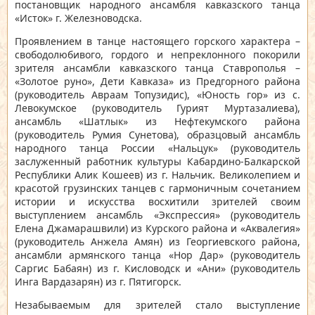
постановщик народного ансамбля кавказского танца
«Исток» г. Железноводска.
Проявлением в танце настоящего горского характера –
свободолюбивого, гордого и непреклонного покорили
зрителя ансамбли кавказского танца Ставрополья –
«Золотое руно», Дети Кавказа» из Предгорного района
(руководитель Авраам Топузидис), «Юность гор» из с.
Левокумское (руководитель Гурият Муртазалиева),
ансамбль «Шатлык» из Нефтекумского района
(руководитель Румия Сунетова), образцовый ансамбль
народного танца России «Нальцук» (руководитель
заслуженный работник культуры Кабардино-Балкарской
Республики Алик Кошеев) из г. Нальчик. Великолепием и
красотой грузинских танцев с гармоничным сочетанием
истории и искусства восхитили зрителей своим
выступлением ансамбль «Экспрессия» (руководитель
Елена Джамарашвили) из Курского района и «Аквалегия»
(руководитель Анжела Амян) из Георгиевского района,
ансамбли армянского танца «Нор Дар» (руководитель
Саргис Бабаян) из г. Кисловодск и «Ани» (руководитель
Инга Вардазарян) из г. Пятигорск.
Незабываемым для зрителей стало выступление