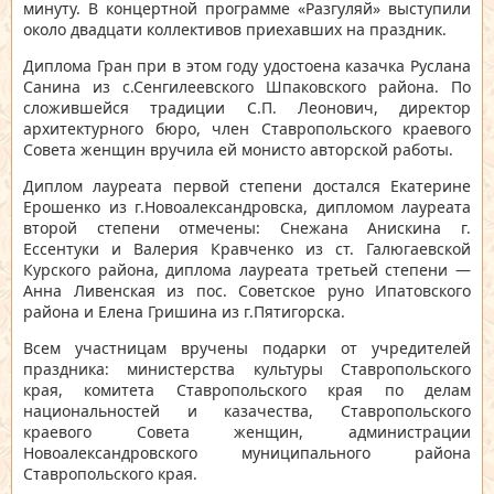
минуту. В концертной программе «Разгуляй» выступили
около двадцати коллективов приехавших на праздник.
Диплома Гран при в этом году удостоена казачка Руслана
Санина из с.Сенгилеевского Шпаковского района. По
сложившейся традиции С.П. Леонович, директор
архитектурного бюро, член Ставропольского краевого
Совета женщин вручила ей монисто авторской работы.
Диплом лауреата первой степени достался Екатерине
Ерошенко из г.Новоалександровска, дипломом лауреата
второй степени отмечены: Снежана Анискина г.
Ессентуки и Валерия Кравченко из ст. Галюгаевской
Курского района, диплома лауреата третьей степени —
Анна Ливенская из пос. Советское руно Ипатовского
района и Елена Гришина из г.Пятигорска.
Всем участницам вручены подарки от учредителей
праздника: министерства культуры Ставропольского
края, комитета Ставропольского края по делам
национальностей и казачества, Ставропольского
краевого Совета женщин, администрации
Новоалександровского муниципального района
Ставропольского края.