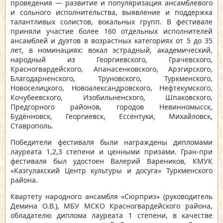
проведения — развитие и популяризация ансамблевого
и сольного исполнительства, выявление и поддержка
талантливых солистов, вокальных групп. В фестивале
приняли участие более 160 отдельных исполнителей
ансамблей и дуэтов в возрастных категориях от 5 до 35
лет, в номинациях: вокал эстрадный, академический,
народный из Георгиевского, Грачевского,
Красногвардейского, Апанасенковского, Арзгирского,
Благодарненского, Труновского, Туркменского,
Новоселицкого, Новоалександровского, Нефтекумского,
Кочубеевского, Изобильненского, Шпаковского,
Предгорного районов, городов Невинномысск,
Будённовск, Георгиевск, Ессентуки, Михайловск,
Ставрополь.
Победители фестиваля были награждены дипломами
лауреата 1,2,3 степени и ценными призами. Гран-при
фестиваля был удостоен Валерий Вареников, КМУК
«Казгулакский Центр культуры и досуга» Туркменского
района.
Квартету народного ансамбля «Сюрприз» (руководитель
Демина О.В.), МБУ МСКО Красногвардейского района,
обладателю диплома лауреата 1 степени, в качестве