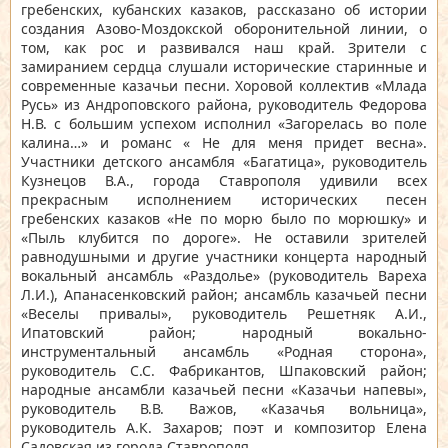
гребенских, кубанских казаков, рассказано об истории
создания Азово-Моздокской оборонительной линии, о
том, как рос и развивался наш край. Зрители с
замиранием сердца слушали исторические старинные и
современные казачьи песни. Хоровой коллектив «Млада
Русь» из Андроповского района, руководитель Федорова
Н.В. с большим успехом исполнил «Загорелась во поле
калина…» и романс « Не для меня придет весна».
Участники детского ансамбля «Багатица», руководитель
Кузнецов В.А., города Ставрополя удивили всех
прекрасным исполнением исторических песен
гребенских казаков «Не по морю было по морюшку» и
«Пыль клубится по дороге». Не оставили зрителей
равнодушными и другие участники концерта народный
вокальный ансамбль «Раздолье» (руководитель Вареха
Л.И.), Апанасенковский район; ансамбль казачьей песни
«Веселы привалы», руководитель Решетняк А.И.,
Ипатовский район; народный вокально-
инструментальный ансамбль «Родная сторона»,
руководитель С.С. Фабрикантов, Шпаковский район;
народные ансамбли казачьей песни «Казачьи напевы»,
руководитель В.В. Важов, «Казачья вольница»,
руководитель А.К. Захаров; поэт и композитор Елена
Садовская из города Ставрополя.