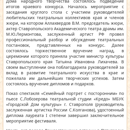
Дома народного творчества состоялось подведение
итогов краевого конкурса. Началось мероприятие с
заседания круглого стола с участием руководителей
любительских театральных коллективов края и членов
жюри, на котором Аллахвердов В.М. председатель жюри,
актер Ставропольского Академического театра драмы им.
М.Ю.Лермонтова, заслуженный артист РФ провел
профессиональный разбор и обсуждение театральных
постановок, представленных на конкурс. Далее
состоялось торжественное вручение наград, в
церемонии которого приняла участие министр культуры
Ставропольского края Татьяна Ивановна Лихачева. В
своем выступлении она поблагодарила руководителей за
вклад в развитие театрального искусства в крае и
пожелала им дальнейших творческих успехов. Затем
состоялось вручение дипломов и подарков.
Показ спектакля «Семейный портрет с посторонним» по
пьесе С.Лобозерова театральной студии «Кредо» МБУК
«Городской Дом культуры» г. Ставрополя (руководитель
заслуженная артистка России С.Колганова), удостоенный
диплома лауреата I степени завершил заключительное
мероприятие фестиваля.