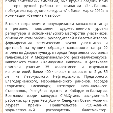
приза зрительских симпатий, был вручен сладкий приз
— торт ручной работы от компании «Эль-Панчо»,
победителя народного конкурса «Любимая марка-2012» в
номинации «Семейный выбор».
В целях сохранения и популяризации кавказского танца
в регионе, повышения художественного уровня
репертуара и исполнительского мастерства участников,
обмена опытом работы руководителей и балетмейстеров,
формирования эстетических вкусов участников и
зрителей на лучших образцах кавказского танца 22
апреля во Дворце культуры города Георгиевска состоялся
гала-концерт V Межрегионального фестиваля-конкурса
кавказского танца «Жемчужина Кавказа»
. В фестивале
приняли участие 35 коллективов и отдельных
исполнителей, более 400 человек в возрасте от 5 до 35
лет из Левокумского, Нефтекумского, Предгорного,
Благодарненского, Изобильненского районов, городов
Георгиевск, Кисловодск, Пятигорск, Невинномысск,
Ставрополь, Республик Адыгея и Кабардино-Балкария.
Возглавил жюри конкурса С.М.Хугаев, заслуженный
работник культуры Республики Северная Осетия-Алания,
лауреат премии Правительства РСО-Алания,
художественный руководитель, балетмейстер-