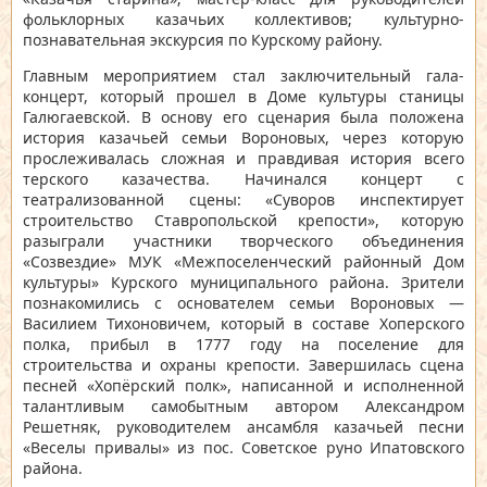
фольклорных казачьих коллективов; культурно-
познавательная экскурсия по Курскому району.
Главным мероприятием стал заключительный гала-
концерт, который прошел в Доме культуры станицы
Галюгаевской. В основу его сценария была положена
история казачьей семьи Вороновых, через которую
прослеживалась сложная и правдивая история всего
терского казачества. Начинался концерт с
театрализованной сцены: «Суворов инспектирует
строительство Ставропольской крепости», которую
разыграли участники творческого объединения
«Созвездие» МУК «Межпоселенческий районный Дом
культуры» Курского муниципального района. Зрители
познакомились с основателем семьи Вороновых —
Василием Тихоновичем, который в составе Хоперского
полка, прибыл в 1777 году на поселение для
строительства и охраны крепости. Завершилась сцена
песней «Хопёрский полк», написанной и исполненной
талантливым самобытным автором Александром
Решетняк, руководителем ансамбля казачьей песни
«Веселы привалы» из пос. Советское руно Ипатовского
района.