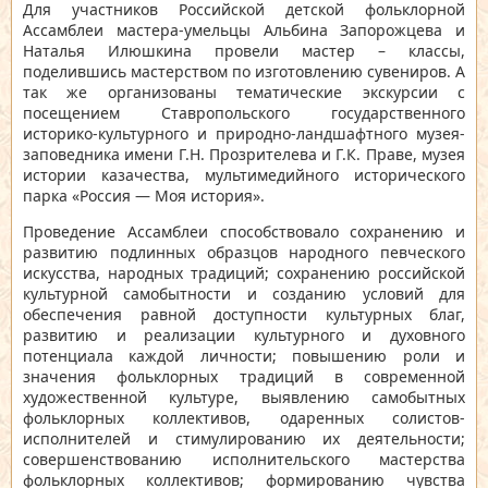
Для участников Российской детской фольклорной
Ассамблеи мастера-умельцы Альбина Запорожцева и
Наталья Илюшкина провели мастер – классы,
поделившись мастерством по изготовлению сувениров. А
так же организованы тематические экскурсии с
посещением Ставропольского государственного
историко-культурного и природно-ландшафтного музея-
заповедника имени Г.Н. Прозрителева и Г.К. Праве, музея
истории казачества, мультимедийного исторического
парка «Россия — Моя история».
Проведение Ассамблеи способствовало сохранению и
развитию подлинных образцов народного певческого
искусства, народных традиций; сохранению российской
культурной самобытности и созданию условий для
обеспечения равной доступности культурных благ,
развитию и реализации культурного и духовного
потенциала каждой личности; повышению роли и
значения фольклорных традиций в современной
художественной культуре, выявлению самобытных
фольклорных коллективов, одаренных солистов-
исполнителей и стимулированию их деятельности;
совершенствованию исполнительского мастерства
фольклорных коллективов; формированию чувства