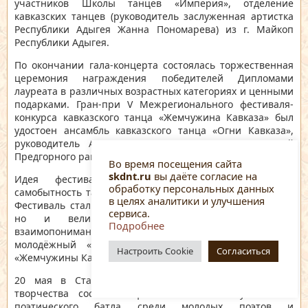
участников Школы танцев «Империя», отделение
кавказских танцев (руководитель заслуженная артистка
Республики Адыгея Жанна Пономарева) из г. Майкоп
Республики Адыгея.
По окончании гала-концерта состоялась торжественная
церемония награждения победителей Дипломами
лауреата в различных возрастных категориях и ценными
подарками. Гран-при V Межрегионального фестиваля-
конкурса кавказского танца «Жемчужина Кавказа» был
удостоен ансамбль кавказского танца «Огни Кавказа»,
руководитель Авраам Топузидис из ст. Ессентукской
Предгорного района.
Во время посещения сайта
skdnt.ru
вы даёте согласие на
Идея фестиваля — показать уникальность и
обработку персональных данных
самобытность танцев народов Кавказа была достигнута.
в целях аналитики и улучшения
Фестиваль стал не только ярким творческим событием,
сервиса.
но и великолепным праздником дружбы и
Подробнее
взаимопонимания. Это особенно важно, учитывая его
молодёжный «акцент», – самым юным участникам
Настроить Cookie
Согласиться
«Жемчужины Кавказа» меньше шести лет
20 мая в Ставропольском краевом Доме народного
творчества состоялся
финальный этап Музыкально-
поэтического батла среди молодых поэтов и