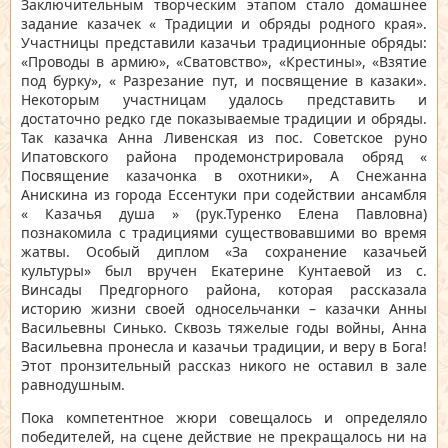
Заключительным творческим этапом стало домашнее
задание казачек « Традиции и обряды родного края».
Участницы представили казачьи традиционные обряды:
«Проводы в армию», «Сватовство», «Крестины», «Взятие
под бурку», « Разрезание пут, и посвящение в казаки».
Некоторым участницам удалось представить и
достаточно редко где показываемые традиции и обряды.
Так казачка Анна Ливенская из пос. Советское руно
Ипатовского района продемонстрировала обряд «
Посвящение казачонка в охотники», А Снежанна
Анискина из города Ессентуки при содействии ансамбля
« Казачья душа » (рук.Туренко Елена Павловна)
познакомила с традициями существовавшими во время
жатвы. Особый диплом «За сохранение казачьей
культуры» был вручен Екатерине Кунтаевой из с.
Винсады Предгорного района, которая рассказала
историю жизни своей односельчанки – казачки Анны
Васильевны Синько. Сквозь тяжелые годы войны, Анна
Васильевна пронесла и казачьи традиции, и веру в Бога!
Этот пронзительный рассказ никого не оставил в зале
равнодушным.
Пока компетентное жюри совещалось и определяло
победителей, на сцене действие не прекращалось ни на