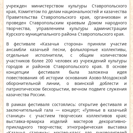
учрежден министерством культуры Ставропольского
края, Комитетом по делам национальностей и казачества
Правительства Ставропольского края, организован и
проведен Ставропольским краевым Домом народного
творчества, управлением культуры администрации
Курского муниципального района Ставропольского края.
В фестивале «Казачья сторона» приняли участие
ансамбли казачьей песни, фольклорные коллективы,
отдельные исполнители, с общим количеством
участников более 200 человек из учреждений культуры
городов и районов Ставропольского края. В основе
концепции фестиваля была заложена идея
повествования об истории основания Азово-Моздокской
оборонительной линии, о воинской доблести и
патриотическом бескорыстии, вечном подвиге служения
казачества России.
В рамках фестиваля состоялись: открытие фестиваля и
заключительный гала — концерт; «Гулянье в казачьей
станице» с участием творческих коллективов края;
выставка-ярмарка изделий мастеров декоративно-
прикладного творчества; этнографическая выставка
«Казачья старина»; мастер-класс для руководителей