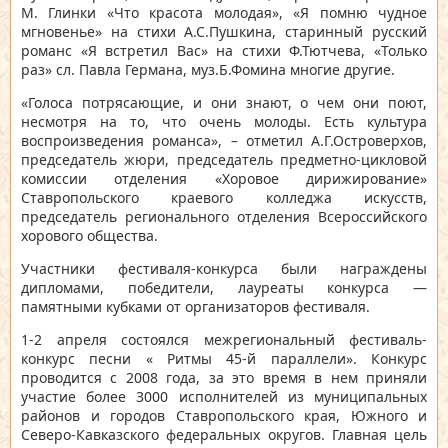
М. Глинки «Что красота молодая», «Я помню чудное
мгновенье» на стихи А.С.Пушкина, старинный русский
романс «Я встретил Вас» на стихи Ф.Тютчева, «Только
раз» сл. Павла Германа, муз.Б.Фомина многие другие.
«Голоса потрясающие, и они знают, о чем они поют,
несмотря на то, что очень молоды. Есть культура
воспроизведения романса», – отметил А.Г.Островерхов,
председатель жюри, председатель предметно-цикловой
комиссии отделения «Хоровое дирижирование»
Ставропольского краевого колледжа искусств,
председатель регионального отделения Всероссийского
хорового общества.
Участники фестиваля-конкурса были награждены
дипломами, победители, лауреаты конкурса —
памятными кубками от организаторов фестиваля.
1-2 апреля состоялся
межрегиональный фестиваль-
конкурс песни « Ритмы 45-й параллели»
. Конкурс
проводится с 2008 года, за это время в нем приняли
участие более 3000 исполнителей из муниципальных
районов и городов Ставропольского края, Южного и
Северо-Кавказского федеральных округов. Главная цель