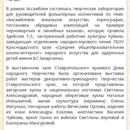
В рамках Ассамблеи состоялась творческая лаборатория
для руководителей фольклорных коллективов по теме:
«Ансамблевое вокальное искусство, хореография,
постановка обрядовых композиций на примере
черноморских и линейных казаков», которую провела
Здебская Т.Л., заслуженный работник культуры Кубани,
заведующая отделением народно-хорового пения ГБОУ
Краснодарского края «Средняя общеобразовательная
школа-интернат» народного искусства для одаренных
детей имени В.Г.Захарченко.
В выставочном зале Ставропольского краевого Дома
народного творчества была организована выставка
работ мастеров декоративно-прикладного творчества
Ставропольского края, на которой представлены
авторские куклы в национальных костюмах Светланы
Александровой, народные обереговые куклы Натальи
Илюшкиной, малая скульптура (керамика) Елены
Мигулько, гончарные работы Вячеслава Орлова, изделия
из кожи Александра Козлова, анепластика Василия
Чуйкова, яркое панно из войлока Светланы Акуловой и
Екатерины Мансуровой.