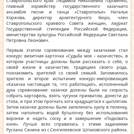
Ставропольского края Людмила Николаевна Горовенко,
главный хормейстер государственного казачьего
ансамбля песни и танца «Ставрополье» Наталья
Коржова, директор архитектурного бюро, член
Ставропольского краевого Совета женщин, лауреат
Государственной стипендии Российской Федерации,
министерства культуры Российской Федерации Светлана
Петровна Леонович.
Первым этапом соревнования между казачками стал
конкурс визитная карточка «Судьба моя – казачество», в
котором участницы должны были рассказать о себе, о
своей жизни в казачестве, традициях своего рода,
познакомить зрителей со своей семьей. Запомнилось
зрителю и второе испытание конкурс-импровизация
«Казачка настоящая та, что работящая!», исполненный
духа соревнования: казачки должны были на скорость
собрать картофель, взять чугунок прихватом, донести до
стола, и при этом прогнать кота крадущегося к цыплятам.
Затем казачки должны были запеленать куклу в пеленку,
затем наполнить водой бутылочку без использования
воронки и надеть соску и в завершение «Подковать
коня». Лучше всех справилась с этими заданиями
Руслана Санина из с.Сенгилеевское Шпаковского района.