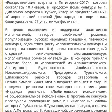
«Рождественские встречи в Пятигорске-2017»
, которая
состоялась 10 января, в Городском Доме культуры № 1.
Дипломов лауреата и кубков, которые предоставил ГБУК
«Ставропольский краевой Дом народного творчества»,
были удостоены 57 участников фестиваля.
В целях выявления и поддержки талантливых
исполнителей, авторов, любителей романса,
популяризации русских народных традиций, певческой
культуры, содействия росту исполнительской культуры и
мастерства солистов 18 февраля состоялся ежегодный
открытый региональный фестиваль-конкурс
исполнителей романса «Метелица»
. В конкурсе приняли
участие более 30 исполнителей из Апанасенковского,
Арзгирского, Буденновского, Изобильненского,
Новоалександровского, Предгорного, Турменского,
Шпаковского районов, городов Ставрополь и
Невинномысск. Участники в возрасте от 9 лет и старше
продемонстрировали свое мастерство в номинациях:
«Надежда романса», «Любительское исполнение»,
«Профессиональное исполнение». В программе конкурса
прозвучали популярные романсы «Напрасные слова»
авторы Л.Рубальская, Д.Тухманов, «А напоследок, я скажу»
муз. А.Петрова, сл. Б. Ахмадулиной; лирические романсы