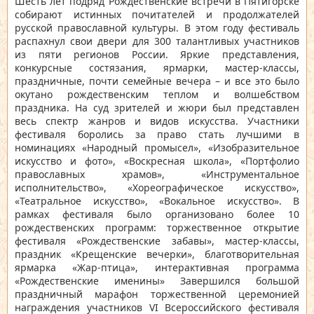
Шесть лет подряд Рождественские встречи в Пятигорске
собирают истинных почитателей и продолжателей
русской православной культуры. В этом году фестиваль
распахнул свои двери для 300 талантливых участников
из пяти регионов России. Яркие представления,
конкурсные состязания, ярмарки, мастер-классы,
праздничные, почти семейные вечера – и все это было
окутано рождественским теплом и волшебством
праздника. На суд зрителей и жюри был представлен
весь спектр жанров и видов искусства. Участники
фестиваля боролись за право стать лучшими в
номинациях «Народный промысел», «Изобразительное
искусство и фото», «Воскресная школа», «Портфолио
православных храмов», «Инструментальное
исполнительство», «Хореографическое искусство»,
«Театральное искусство», «Вокальное искусство». В
рамках фестиваля было организовано более 10
рождественских программ: торжественное открытие
фестиваля «Рождественские забавы», мастер-классы,
праздник «Крещенские вечерки», благотворительная
ярмарка «Жар-птица», интерактивная программа
«Рождественские именины» Завершился большой
праздничный марафон торжественной церемонией
награждения участников
VI Всероссийского фестиваля