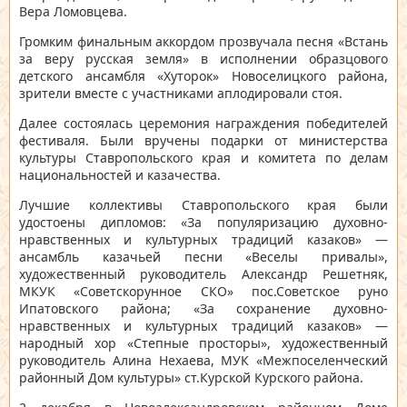
Вера Ломовцева.
Громким финальным аккордом прозвучала песня «Встань
за веру русская земля» в исполнении образцового
детского ансамбля «Хуторок» Новоселицкого района,
зрители вместе с участниками аплодировали стоя.
Далее состоялась церемония награждения победителей
фестиваля. Были вручены подарки от министерства
культуры Ставропольского края и комитета по делам
национальностей и казачества.
Лучшие коллективы Ставропольского края были
удостоены дипломов: «За популяризацию духовно-
нравственных и культурных традиций казаков» —
ансамбль казачьей песни «Веселы привалы»,
художественный руководитель Александр Решетняк,
МКУК «Советскорунное СКО» пос.Советское руно
Ипатовского района; «За сохранение духовно-
нравственных и культурных традиций казаков» —
народный хор «Степные просторы», художественный
руководитель Алина Нехаева, МУК «Межпоселенческий
районный Дом культуры» ст.Курской Курского района.