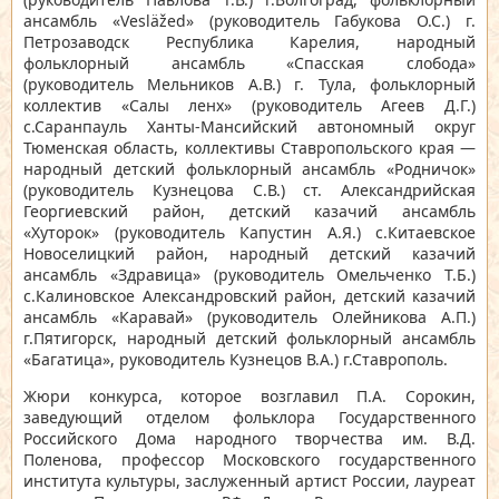
ансамбль «Vesläžed» (руководитель Габукова О.С.) г.
Петрозаводск Республика Карелия, народный
фольклорный ансамбль «Спасская слобода»
(руководитель Мельников А.В.) г. Тула, фольклорный
коллектив «Салы ленх» (руководитель Агеев Д.Г.)
с.Саранпауль Ханты-Мансийский автономный округ
Тюменская область, коллективы Ставропольского края —
народный детский фольклорный ансамбль «Родничок»
(руководитель Кузнецова С.В.) ст. Александрийская
Георгиевский район, детский казачий ансамбль
«Хуторок» (руководитель Капустин А.Я.) с.Китаевское
Новоселицкий район, народный детский казачий
ансамбль «Здравица» (руководитель Омельченко Т.Б.)
с.Калиновское Александровский район, детский казачий
ансамбль «Каравай» (руководитель Олейникова А.П.)
г.Пятигорск, народный детский фольклорный ансамбль
«Багатица», руководитель Кузнецов В.А.) г.Ставрополь.
Жюри конкурса, которое возглавил П.А. Сорокин,
заведующий отделом фольклора Государственного
Российского Дома народного творчества им. В.Д.
Поленова, профессор Московского государственного
института культуры, заслуженный артист России, лауреат