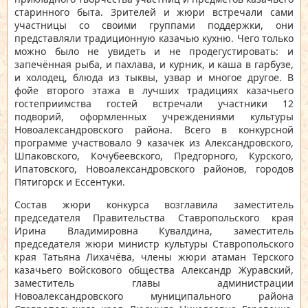
старинного быта. Зрителей и жюри встречали сами
участницы со своими группами поддержки, они
представляли традиционную казачью кухню. Чего только
можно было не увидеть и не продегустировать: и
запечённая рыба, и пахлава, и курник, и каша в гарбузе,
и холодец, блюда из тыквы, узвар и многое другое. В
фойе второго этажа в лучших традициях казачьего
гостеприимства гостей встречали участники 12
подворий, оформленных учреждениями культуры
Новоалександровского района. Всего в конкурсной
программе участвовало 9 казачек из Александровского,
Шпаковского, Кочубеевского, Предгорного, Курского,
Ипатовского, Новоалександровского районов, городов
Пятигорск и Ессентуки.
Состав жюри конкурса возглавила заместитель
председателя Правительства Ставропольского края
Ирина Владимировна Кувалдина, заместитель
председателя жюри министр культуры Ставропольского
края Татьяна Лихачёва, члены жюри атаман Терского
казачьего войскового общества Александр Журавский,
заместитель главы администрации
Новоалександровского муниципального района