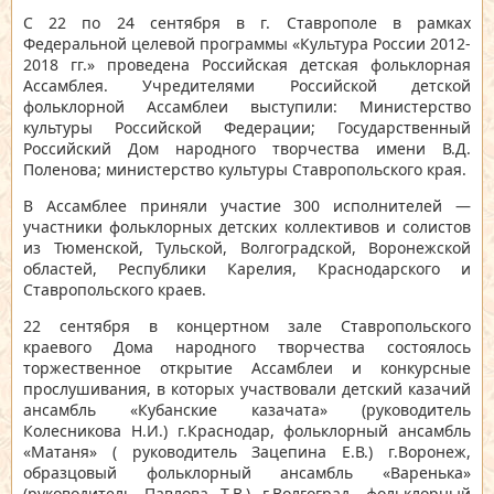
С 22 по 24 сентября в г. Ставрополе в рамках
Федеральной целевой программы «Культура России 2012-
2018 гг.» проведена
Российская детская фольклорная
Ассамблея
. Учредителями Российской детской
фольклорной Ассамблеи выступили: Министерство
культуры Российской Федерации; Государственный
Российский Дом народного творчества имени В.Д.
Поленова; министерство культуры Ставропольского края.
В Ассамблее приняли участие 300 исполнителей —
участники фольклорных детских коллективов и солистов
из Тюменской, Тульской, Волгоградской, Воронежской
областей, Республики Карелия, Краснодарского и
Ставропольского краев.
22 сентября в концертном зале Ставропольского
краевого Дома народного творчества состоялось
торжественное открытие Ассамблеи и конкурсные
прослушивания, в которых участвовали детский казачий
ансамбль «Кубанские казачата» (руководитель
Колесникова Н.И.) г.Краснодар, фольклорный ансамбль
«Матаня» ( руководитель Зацепина Е.В.) г.Воронеж,
образцовый фольклорный ансамбль «Варенька»
(руководитель Павлова Т.В.) г.Волгоград, фольклорный