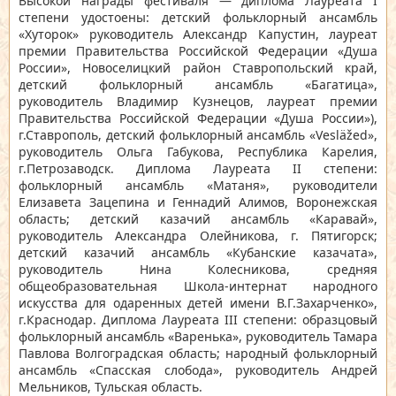
Высокой награды фестиваля — диплома Лауреата I
степени удостоены: детский фольклорный ансамбль
«Хуторок» руководитель Александр Капустин, лауреат
премии Правительства Российской Федерации «Душа
России», Новоселицкий район Ставропольский край,
детский фольклорный ансамбль «Багатица»,
руководитель Владимир Кузнецов, лауреат премии
Правительства Российской Федерации «Душа России»),
г.Ставрополь, детский фольклорный ансамбль «Vesläžed»,
руководитель Ольга Габукова, Республика Карелия,
г.Петрозаводск. Диплома Лауреата II степени:
фольклорный ансамбль «Матаня», руководители
Елизавета Зацепина и Геннадий Алимов, Воронежская
область; детский казачий ансамбль «Каравай»,
руководитель Александра Олейникова, г. Пятигорск;
детский казачий ансамбль «Кубанские казачата»,
руководитель Нина Колесникова, средняя
общеобразовательная Школа-интернат народного
искусства для одаренных детей имени В.Г.Захарченко»,
г.Краснодар. Диплома Лауреата III степени: образцовый
фольклорный ансамбль «Варенька», руководитель Тамара
Павлова Волгоградская область; народный фольклорный
ансамбль «Спасская слобода», руководитель Андрей
Мельников, Тульская область.