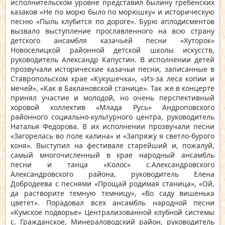
исполнительском уровне представил былину гребенских
казаков «Не по морю было по морюшку» и историческую
песню «Пыль клубится по дороге». Бурю аплодисментов
вызвало выступление прославленного на всю страну
детского ансамбля казачьей песни «Хуторок»
Новоселицкой районной детской школы искусств,
руководитель Александр Капустин. В исполнении детей
прозвучали исторические казачьи песни, записанные в
Ставропольском крае «Кукушечка», «Из-за леса копии и
мечей», «Как в Баклановской станице». Так же в концерте
принял участие и молодой, но очень перспективный
хоровой коллектив «Млада Русь» Андроповского
районного социально-культурного центра, руководитель
Наталья Федорова. В их исполнении прозвучали песни
«Загорелась во поле калина» и «Запряжу я светло-бурого
коня». Выступил на фестивале старейший и, пожалуй,
самый многочисленный в крае народный ансамбль
песни и танца «Колос» с.Александровского
Александровского района, руководитель Елена
Добродеева с песнями «Прощай родимая станица», «Ой,
да растворите темную темницу», «Во саду вишенька
цветет». Порадовал всех ансамбль народной песни
«Кумское подворье» Централизованной клубной системы
с. Гражданское, Минераловодский район, руководитель