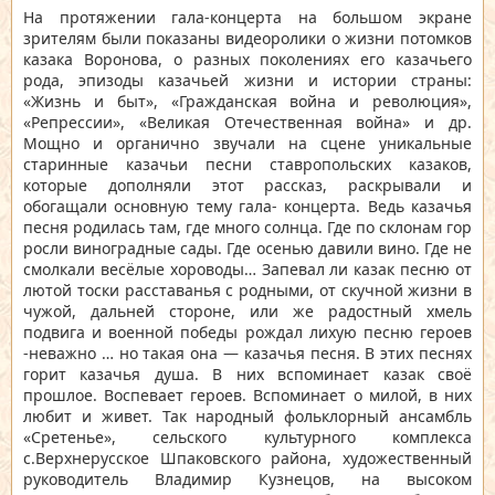
На протяжении гала-концерта на большом экране
зрителям были показаны видеоролики о жизни потомков
казака Воронова, о разных поколениях его казачьего
рода, эпизоды казачьей жизни и истории страны:
«Жизнь и быт», «Гражданская война и революция»,
«Репрессии», «Великая Отечественная война» и др.
Мощно и органично звучали на сцене уникальные
старинные казачьи песни ставропольских казаков,
которые дополняли этот рассказ, раскрывали и
обогащали основную тему гала- концерта. Ведь казачья
песня родилась там, где много солнца. Где по склонам гор
росли виноградные сады. Где осенью давили вино. Где не
смолкали весёлые хороводы… Запевал ли казак песню от
лютой тоски расставанья с родными, от скучной жизни в
чужой, дальней стороне, или же радостный хмель
подвига и военной победы рождал лихую песню героев
-неважно … но такая она — казачья песня. В этих песнях
горит казачья душа. В них вспоминает казак своё
прошлое. Воспевает героев. Вспоминает о милой, в них
любит и живет. Так народный фольклорный ансамбль
«Сретенье», сельского культурного комплекса
с.Верхнерусское Шпаковского района, художественный
руководитель Владимир Кузнецов, на высоком