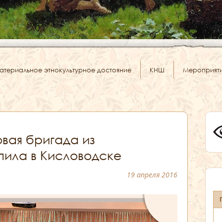
атериальное этнокультурное достояние
КНШ
Мероприят
вая бригада из
пила в Кисловодске
19 апреля 2016