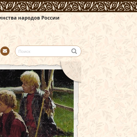
в России
Con
tact