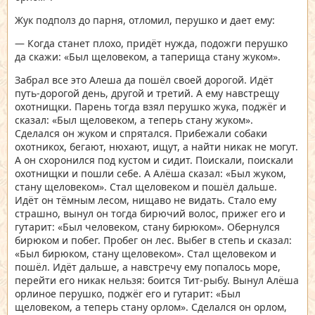
Жук подполз до парня, отломил, перушко и дает ему:
— Когда станет плохо, придёт нужда, подожги перушко
да скажи: «Был щеловеком, а таперища стану жуком».
Забрал все это Алеша да пошёл своей дорогой. Идёт
путь-дорогой день, другой и третий. А ему навстрещу
охотнищки. Парень тогда взял перушко жука, поджёг и
сказал: «Был щеловеком, а теперь стану жуком».
Сделался он жуком и спрятался. Прибежали собаки
охотникох, бегают, нюхают, ищут, а найти никак не могут.
А он схоронился под кустом и сидит. Поискали, поискали
охотнищки и пошли себе. А Алёша сказал: «Был жуком,
стану щеловеком». Стал щеловеком и пошёл дальше.
Идёт он тёмным лесом, нищаво не видать. Стало ему
страшно, вынул он тогда бирючий волос, прижег его и
гутарит: «Был человеком, стану бирюком». Обернулся
бирюком и побег. Пробег он лес. Выбег в степь и сказал:
«Был бирюком, стану щеловеком». Стал щеловеком и
пошёл. Идёт дальше, а навстречу ему попалось море,
перейти его никак нельзя: боится Тит-рыбу. Вынул Алёша
орлиное перушко, поджёг его и гутарит: «Был
щеловеком, а теперь стану орлом». Сделался он орлом,