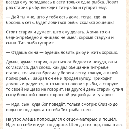
всегда ему попадалась в сети толькя одна рыбка. Ловит
раз старик рыбу, выходит Тит-рыба и гутарит ему:
— Дай ты мне, што у тебя есть дома, тогда, где ня
бросишь сеть, будет ловиться рыбы сколькя хощешь!
Стоит старик и думает, што ему делать. А жил-то он
бедно-пребедно и нищаво не имел, окромя старухи и
сына. Тит-рыба гутарит:
— Отдашь сына — будешь ловить рыбу и жить хорошо.
Думал, думал старик, а деться от бедности некуда, он и
согласился. Дал слово. Как дал обещание Тит-рыбе
старик, толькя он бросил у берега сетку, глянул, а в ней
полно рыбы. Забрал он её и продал купцу. Приходит
домонь и радуется, што много наловил рыбы, а старухе-
то своей нищаво не говорит. На другой день старик купил
сыну большой ножик с красной рущкой да и гутарит:
— Иди, сын, куда бог поведёт, толькя смотри: близко до
воды не подходи, а то тебя Тит-рыба съест.
На утро Алёша попрощался с отцом-матерью и пошёл.
Идёт он себе и идёт по дороге. Шёл до тех пор, пока в лес