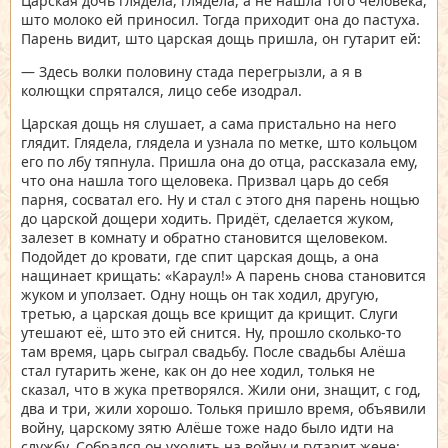
Царская дочь глядела, глядела, а не нашла того человека,
што молоко ей приносил. Тогда приходит она до пастуха.
Парень видит, што царская дощь пришла, он гутарит ей:
— Здесь волки половину стада перегрызли, а я в
колющки спрятался, лицо себе изодрал.
Царская дощь ня слушает, а сама пристально на него
глядит. Глядела, глядела и узнала по метке, што кольцом
его по лбу тяпнула. Пришла она до отца, рассказала ему,
что она нашла того щеловека. Призвал царь до себя
парня, сосватал его. Ну и стал с этого дня парень нощью
до царской дощери ходить. Придёт, сделается жуком,
залезет в комнату и обратно становится щеловеком.
Подойдет до кровати, где спит царская дощь, а она
нащинает крищать: «Караул!» А парень снова становится
жуком и уползает. Одну нощь он так ходил, другую,
третью, а царская дощь все крищит да крищит. Слуги
утешают её, што это ей снится. Ну, прошло сколько-то
там время, царь сыграл свадьбу. После свадьбы Алёша
стал гутарить жене, как он до нее ходил, толькя не
сказал, что в жука претворялся. Жили они, знащит, с год,
два и три, жили хорошо. Толькя пришло время, объявили
войну, царскому зятю Алёше тоже надо было идти на
службу. Собрался он уходить на войну и гутарит жене: