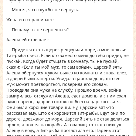
— Может, я со службы не вернусь.
Жена его спрашивает:
— Пощаму ты не вернешься?
Алёша ей отвещает:
— Придется ехать щерез рещку или море, а мне нельзя:
Тит-рыба съест. Если кто заместо меня до тебя придет, не
пускай. Когда будет стущать в комнату, ты не пускай,
скажи: «Если ты мой муж, то сам войди». Царский зять
Алёша обернулся жуком, вылез из комнаты и снова влез,
а двери были заперты. Увидала царская дочь, што её
муж может претворяться, поверила его словам.
Проводила она мужа на службу. Прошло время, война
замирилась, отслужил Алеша, едет домонь, а с ним ехал
один парень, здорово похож он был на царского зятя.
Они были хорошие товарищи. Ну, царский зять-то
рассказал ему, што он хоронится Тит-рыбы. Едут они по
дороге, доезжают до моря. Царский зять не стал делаться
орлом, а пошел на корабь. А товарищ-то этот спихнул
Алёшу в воду, а Тит-рыба проглотила его. Парень этот