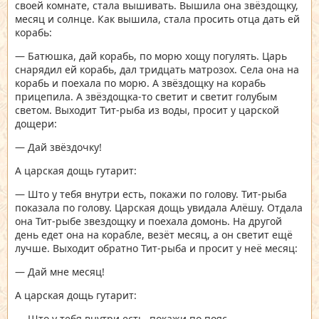
своей комнате, стала вышивать. Вышила она звёздощку,
месяц и солнце. Как вышила, стала просить отца дать ей
корабь:
— Батюшка, дай корабь, по морю хощу погулять. Царь
снарядил ей корабь, дал тридцать матрозох. Села она на
корабь и поехала по морю. А звёздощку на корабь
прицепила. А звёздощка-то светит и светит голубым
светом. Выходит Тит-рыба из воды, просит у царской
дощери:
— Дай звёздочку!
А царская дощь гутарит:
— Што у тебя внутри есть, покажи по голову. Тит-рыба
показала по голову. Царская дощь увидала Алёшу. Отдала
она Тит-рыбе звездощку и поехала домонь. На другой
день едет она на корабле, везёт месяц, а он светит ещё
лучше. Выходит обратно Тит-рыба и просит у неё месяц:
— Дай мне месяц!
А царская дощь гутарит:
— Што у тебя внутри есть, покажи по пояс.