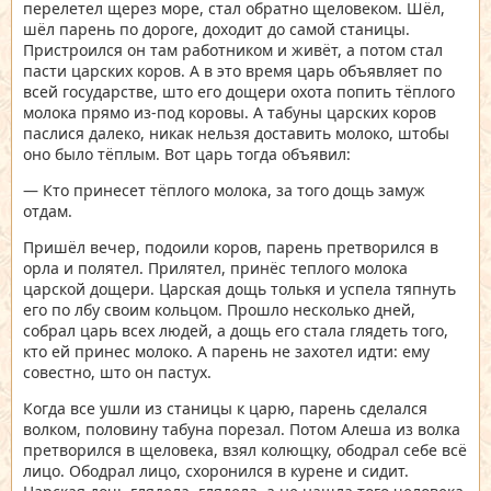
перелетел щерез море, стал обратно щеловеком. Шёл,
шёл парень по дороге, доходит до самой станицы.
Пристроился он там работником и живёт, а потом стал
пасти царских коров. А в это время царь объявляет по
всей государстве, што его дощери охота попить тёплого
молока прямо из-под коровы. А табуны царских коров
паслися далеко, никак нельзя доставить молоко, штобы
оно было тёплым. Вот царь тогда объявил:
— Кто принесет тёплого молока, за того дощь замуж
отдам.
Пришёл вечер, подоили коров, парень претворился в
орла и полятел. Прилятел, принёс теплого молока
царской дощери. Царская дощь толькя и успела тяпнуть
его по лбу своим кольцом. Прошло несколько дней,
собрал царь всех людей, а дощь его стала глядеть того,
кто ей принес молоко. А парень не захотел идти: ему
совестно, што он пастух.
Когда все ушли из станицы к царю, парень сделался
волком, половину табуна порезал. Потом Алеша из волка
претворился в щеловека, взял колющку, ободрал себе всё
лицо. Ободрал лицо, схоронился в курене и сидит.