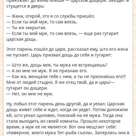
приезжает до жены Алёши — царской дощери. Заходит и
стущится в дверь:
— Жана, открой, это я со службы пришёл.
— Если ты мой муж, то сам влезь.
— Ты же закрытая.
— Если ты мой муж, то сам влезь, — еще раз гутарит
царская дощь.
Этот парень пошёл до царя, рассказал ему, што его жена
не пускает. Царь призвал дощь до себя и гутарит:
— Што же, дощь моя, ты мужа не встрещаешь?
— А он мне ня муж. Я не признаю его.
— Как жа, венщали тебя с ним, а ты не признаёшь его?!
Мне от людей стыдно. Я же отец твой, да и царь!—
гутарит он дощери.
— Нет, он мне не муж.
Ну, побыл этот парень день-другой, да и уехал. Царская
дощь живет себе и ждет, когда он уедет. Потом доложили
ей, што уехал щеловек, похожий на её мужа. Тогда она
стала выходить из своей комнаты. Прошло некоторое
время, а муж её не является. Вот она мещтает себе:
«Наверное, моего мужа Тит-рыба съела». Заперлась она в