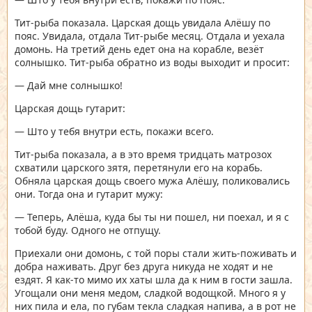
Тит-рыба показала. Царская дощь увидала Алёшу по
пояс. Увидала, отдала Тит-рыбе месяц. Отдала и уехала
домонь. На третий день едет она на корабле, везёт
солнышко. Тит-рыба обратно из воды выходит и просит:
— Дай мне солнышко!
Царская дощь гутарит:
— Што у тебя внутри есть, покажи всего.
Тит-рыба показала, а в это время тридцать матрозох
схватили царского зятя, перетянули его на корабь.
Обняла царская дощь своего мужа Алёшу, поликовались
они. Тогда она и гутарит мужу:
— Теперь, Алёша, куда бы ты ни пошел, ни поехал, и я с
тобой буду. Одного не отпущу.
Приехали они домонь, с той поры стали жить-поживать и
добра наживать. Друг без друга никуда не ходят и не
ездят. Я как-то мимо их хаты шла да к ним в гости зашла.
Угощали они меня медом, сладкой водощкой. Много я у
них пила и ела, по губам текла сладкая напива, а в рот не