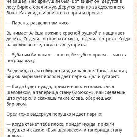
не зашёл. Лес дремущий был. Вот видит он: дерутся в
лесу бирюк, орёл и жук. Дерутся они из-за сдохленного
быка. Как увидали они этого парня и просят:
— Парень, раздели нам мясо.
Вынимает Алёша ножик с красной рущкой и нащинает
делить. Отделил он кости от мяса, отделил потроха. Когда
разделил он всё, тогда стал гутарить:
— Зубатым бирюкам — кости, беззубым орлам — мясо, а
потроха жуку.
Разделил, а сам собирается идти дальше. Тогда, знащит,
бирюк вырывает волос и даёт парню. Дал и гутарит:
— Когда будет нужда, прижги волос и скажи: «Был
щеловеком, а таперища стану бирюком». Как сделаешь,
што гутарю, и скажешь такие слова, обернёшься
бирюком.
Орел тоже выдернул перушко и дает парню:
— Когда станет тебе плохо, придёт нужда, прижги
перушко и скажи: «Был щеловеком, а таперища стану
орлом».