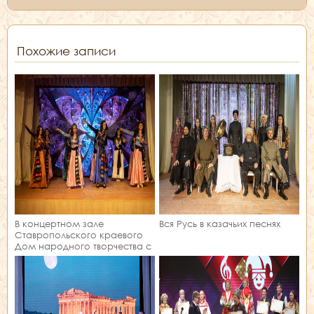
Похожие записи
В концертном зале
Вся Русь в казачьих песнях
Ставропольского краевого
Дом народного творчества с
отчетной творческой
программой выступил
народный ансамбль
национального танца
«Элефтерия»