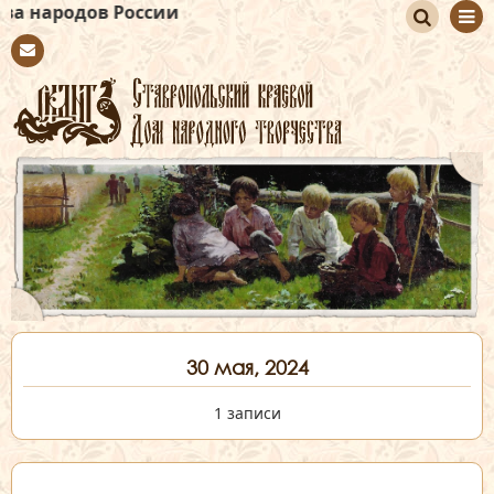
в России
По
Con
иск
tact
30 мая, 2024
1 записи