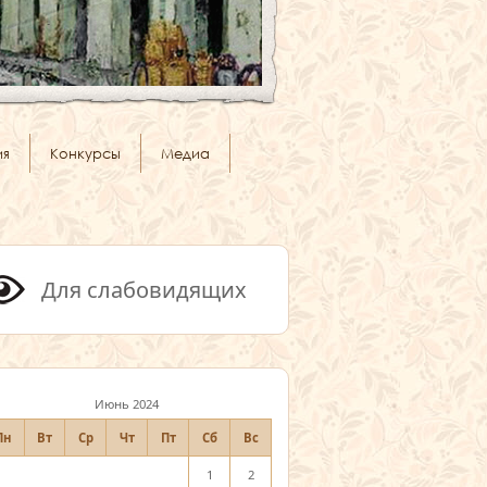
ия
Конкурсы
Медиа
Для слабовидящих
Июнь 2024
Пн
Вт
Ср
Чт
Пт
Сб
Вс
1
2