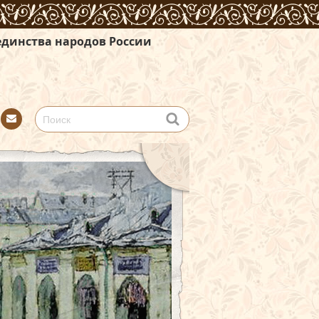
дов России
Con
tact