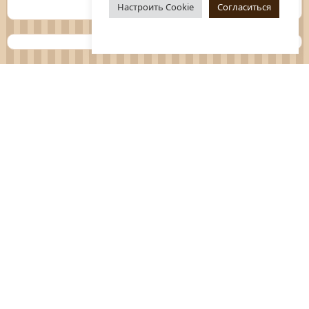
Настроить Cookie
Согласиться
Планы
Отчёты
Социологические исследования
Нормативные документы
Положения о мероприятиях
Оцените нашу работу
Перечень услуг
Платные услуги
ГО и ЧС
Антитеррор
Противодействие коррупции
Независимая оценка качества услуг
Политика конфиденциальности
Обращения граждан