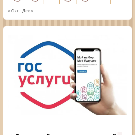
« Окт
Дек »