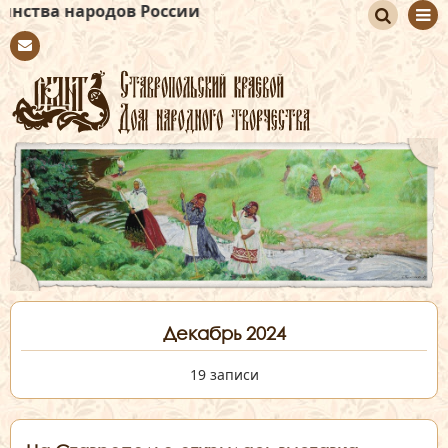
ов России
По
Con
иск
tact
Декабрь 2024
19 записи