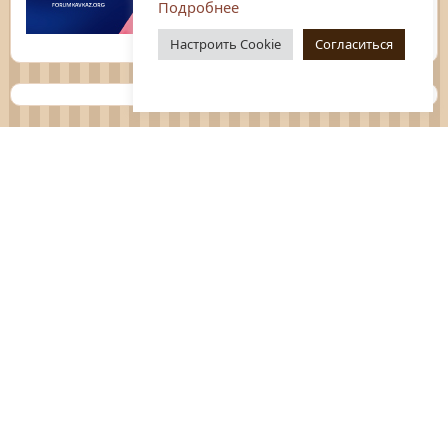
Подробнее
Настроить Cookie
Согласиться
Планы
Отчёты
Социологические исследования
Нормативные документы
Положения о мероприятиях
Оцените нашу работу
Перечень услуг
Платные услуги
ГО и ЧС
Антитеррор
Противодействие коррупции
Независимая оценка качества услуг