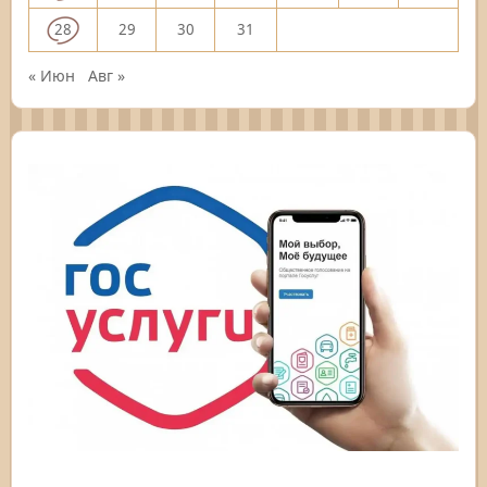
28
29
30
31
« Июн
Авг »