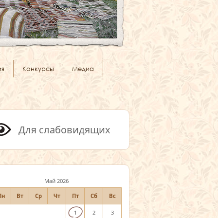
ия
Конкурсы
Медиа
Для слабовидящих
Май 2026
Пн
Вт
Ср
Чт
Пт
Сб
Вс
1
2
3