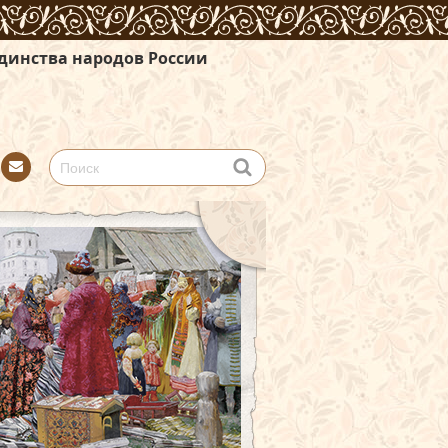
 России
Con
tact