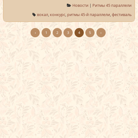
Новости
|
Ритмы 45 параллели
вокал
,
конкурс
,
ритмы 45-й параллели
,
фестиваль
‹
1
2
3
4
5
›