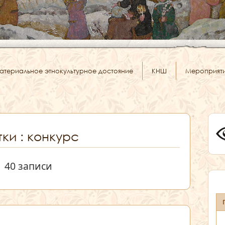
атериальное этнокультурное достояние
КНШ
Мероприят
ки : конкурс
40 записи