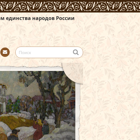
дов России
Con
tact