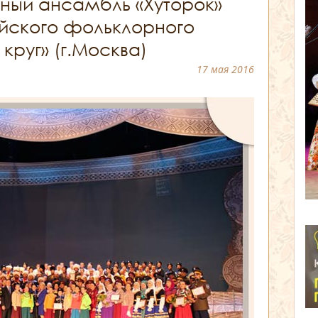
ный ансамбль «Хуторок»
йского фольклорного
круг» (г.Москва)
17 мая 2016