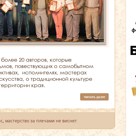
 более 20 авторов, которые
льмов, повествующих о самобытном
ективах, исполнителях, мастерах
скусства, о традиционной культуре
территории края.
читать далее
рс
,
мастерство за плечами не виснет