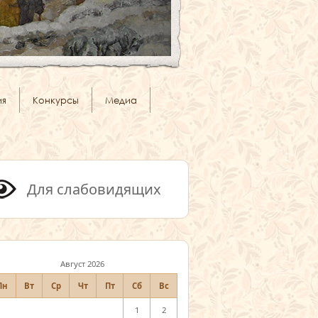
ия
Конкурсы
Медиа
Для слабовидящих
Август 2026
Пн
Вт
Ср
Чт
Пт
Сб
Вс
1
2