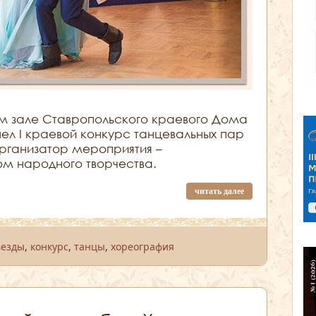
ом зале Ставропольского краевого Дома
ел I краевой конкурс танцевальных пар
 организатор мероприятия –
м народного творчества.
читать далее
везды
,
конкурс
,
танцы
,
хореография