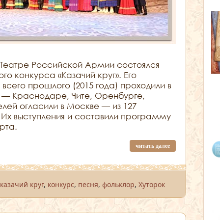
 Театре Российской Армии состоялся
о конкурса «Казачий круг». Его
 всего прошлого (2015 года) проходили в
 — Краснодаре, Чите, Оренбурге,
лей огласили в Москве — из 127
. Их выступления и составили программу
рта.
читать далее
,
казачий круг
,
конкурс
,
песня
,
фольклор
,
Хуторок