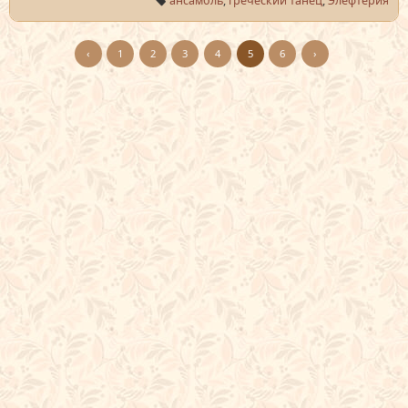
ансамбль
,
греческий танец
,
Элефтерия
‹
1
2
3
4
5
6
›