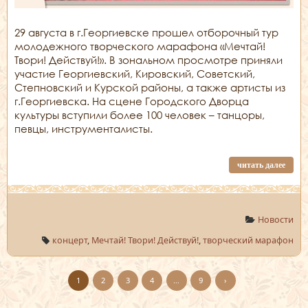
29 августа в г.Георгиевске прошел отборочный тур
молодежного творческого марафона «Мечтай!
Твори! Действуй!». В зональном просмотре приняли
участие Георгиевский, Кировский, Советский,
Степновский и Курской районы, а также артисты из
г.Георгиевска. На сцене Городского Дворца
культуры вступили более 100 человек – танцоры,
певцы, инструменталисты.
читать далее
Новости
концерт
,
Мечтай! Твори! Действуй!
,
творческий марафон
1
2
3
4
…
9
›