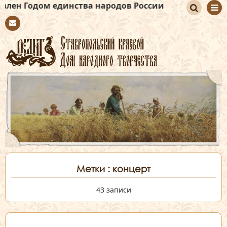
 единства народов России
По
Con
иск
tact
Метки : концерт
43 записи