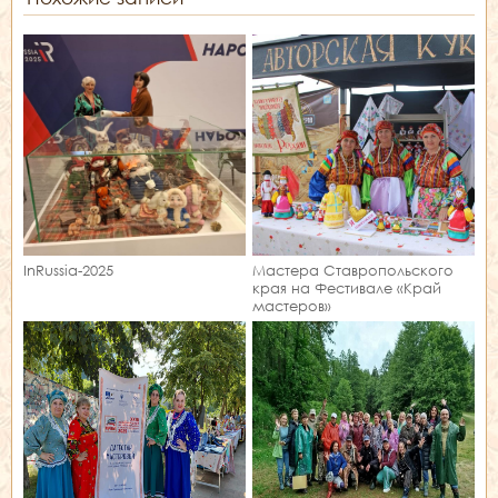
InRussia-2025
Мастера Ставропольского
края на Фестивале «Край
мастеров»