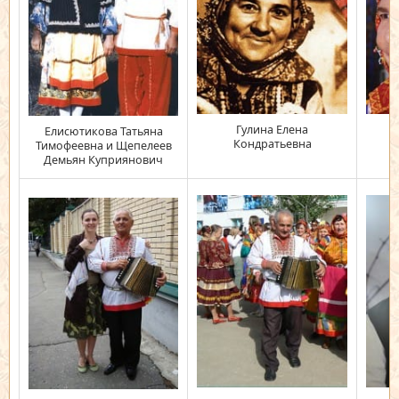
Гулина Елена
Л
Елисютикова Татьяна
Кондратьевна
Тимофеевна и Щепелеев
Демьян Куприянович