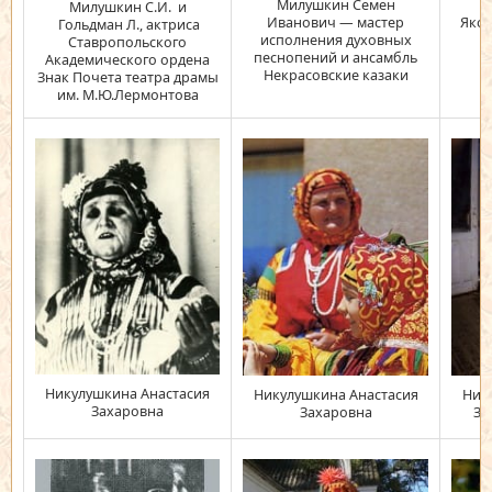
Милушкин Семен
Н
Милушкин С.И. и
Иванович — мастер
Яко
Гольдман Л., актриса
исполнения духовных
Ставропольского
песнопений и ансамбль
Академического ордена
Некрасовские казаки
Знак Почета театра драмы
им. М.Ю.Лермонтова
Никулушкина Анастасия
Никулушкина Анастасия
Ник
Захаровна
Захаровна
За