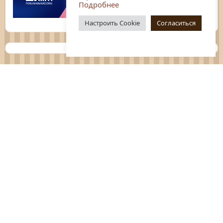
Подробнее
Настроить Cookie
Согласиться
Планы
Отчёты
Социологические исследования
Нормативные документы
Положения о мероприятиях
Оцените нашу работу
Перечень услуг
Платные услуги
ГО и ЧС
Антитеррор
Противодействие коррупции
Независимая оценка качества услуг