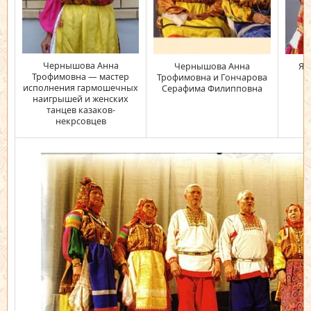
Чернышова Анна
Чернышова Анна
Ял
Трофимовна — мастер
Трофимовна и Гончарова
исполнения гармошечных
Серафима Филипповна
наигрышей и женских
танцев казаков-
некрсовцев