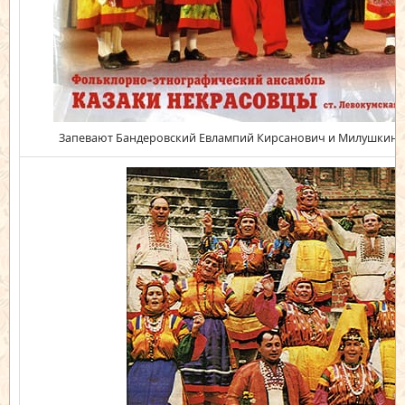
Запевают Бандеровский Евлампий Кирсанович и Милушкин 