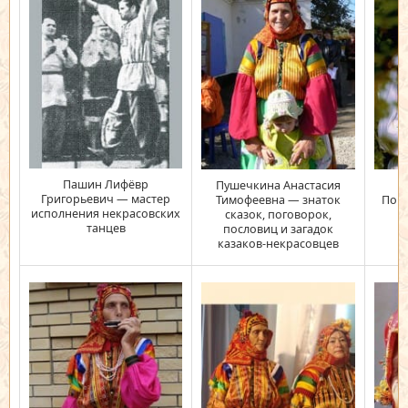
Пашин Лифёвр
Пушечкина Анастасия
Григорьевич — мастер
Тимофеевна — знаток
Пор
исполнения некрасовских
сказок, поговорок,
танцев
пословиц и загадок
казаков-некрасовцев