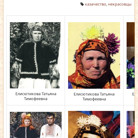
казачество
,
некрасовцы
Елисютикова Татьяна
Елисютикова Татьяна
Ел
Тимофеевна
Тимофеевна