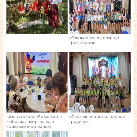
«Открываем сокровища
фольклора»
Мастер‑класс «Ромашка с
«Сказочные тропы, родные
любовью»: творчество и
традиции»
краеведение в одном
занятии!