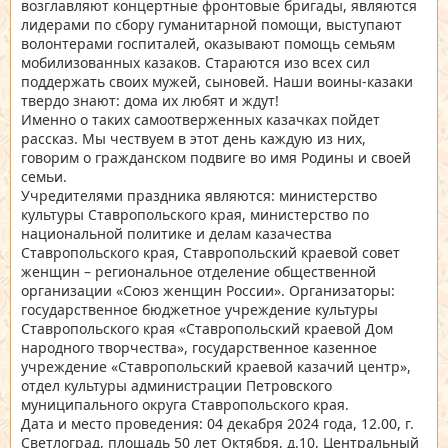
возглавляют концертные фронтовые бригады, являются
лидерами по сбору гуманитарной помощи, выступают
волонтерами госпиталей, оказывают помощь семьям
мобилизованных казаков. Стараются изо всех сил
поддержать своих мужей, сыновей. Наши воины-казаки
твердо знают: дома их любят и ждут!
Именно о таких самоотверженных казачках пойдет
рассказ. Мы чествуем в этот день каждую из них,
говорим о гражданском подвиге во имя Родины и своей
семьи.
Учредителями праздника являются: министерство
культуры Ставропольского края, министерство по
национальной политике и делам казачества
Ставропольского края, Ставропольский краевой совет
женщин – региональное отделение общественной
организации «Союз женщин России». Организаторы:
государственное бюджетное учреждение культуры
Ставропольского края «Ставропольский краевой Дом
народного творчества», государственное казенное
учреждение «Ставропольский краевой казачий центр»,
отдел культуры администрации Петровского
муниципального округа Ставропольского края.
Дата и место проведения: 04 декабря 2024 года, 12.00, г.
Светлоград, площадь 50 лет Октября, д.10, Центральный