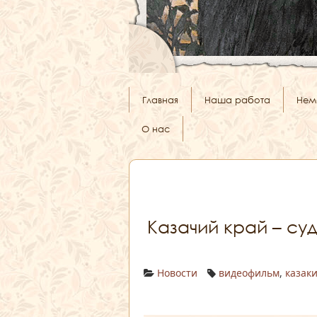
Главная
Наша работа
Нем
О нас
Казачий край – су
Новости
видеофильм
,
казак