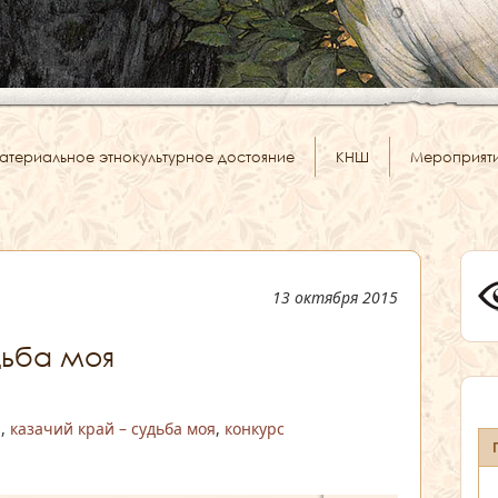
атериальное этнокультурное достояние
КНШ
Мероприят
13 октября 2015
дьба моя
и
,
казачий край – судьба моя
,
конкурс