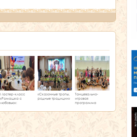
Мастер‑класс
«Сказочные тропы,
Танцевально-
«Ромашка с
родные традиции»
игровая
любовью»:
программа
творчество и
«Единство танца»
краеведение в
одном занятии!