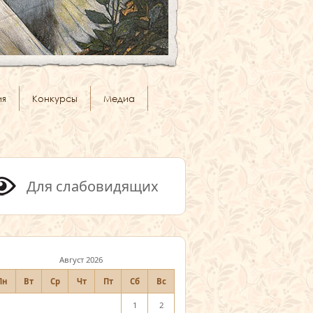
ия
Конкурсы
Медиа
Для слабовидящих
Август 2026
Пн
Вт
Ср
Чт
Пт
Сб
Вс
1
2