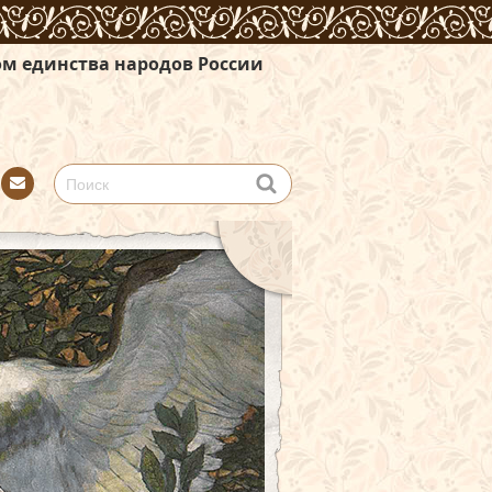
родов России
Con
tact