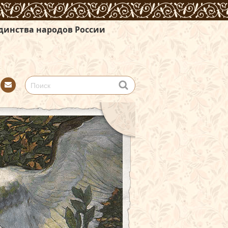
в России
Con
tact