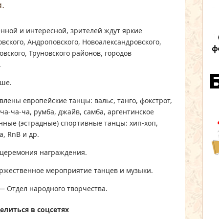
.
нной и интересной, зрителей ждут яркие
овского, Андроповского, Новоалександровского,
овского, Труновского районов, городов
.
рше.
влены европейские танцы: вальс, танго, фокстрот,
ча-ча-ча, румба, джайв, самба, аргентинское
енные (эстрадные) спортивные танцы: хип-хоп,
а, RnB и др.
 церемония награждения.
ржественное мероприятие танцев и музыки.
5 — Отдел народного творчества.
елиться в соцсетях