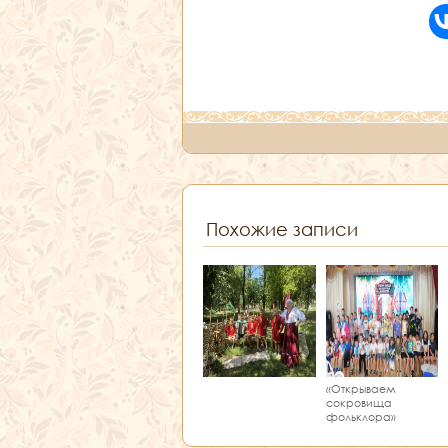
Похожие записи
«Открываем
сокровища
фольклора»