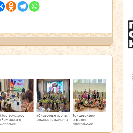
Мастер‑класс
«Сказочные тропы,
Танцевально-
«Ромашка с
родные традиции»
игровая
любовью»:
программа
творчество и
«Единство танца»
краеведение в