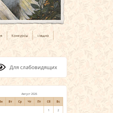
ия
Конкурсы
Медиа
Для слабовидящих
Август 2026
Пн
Вт
Ср
Чт
Пт
Сб
Вс
1
2