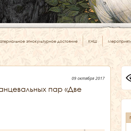
атериальное этнокультурное достояние
КНШ
Мероприят
09 октября 2017
анцевальных пар «Две