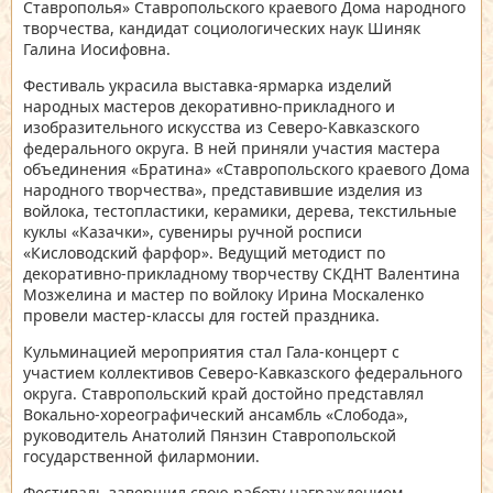
Ставрополья» Ставропольского краевого Дома народного
творчества, кандидат социологических наук Шиняк
Галина Иосифовна.
Фестиваль украсила выставка-ярмарка изделий
народных мастеров декоративно-прикладного и
изобразительного искусства из Северо-Кавказского
федерального округа. В ней приняли участия мастера
объединения «Братина» «Ставропольского краевого Дома
народного творчества», представившие изделия из
войлока, тестопластики, керамики, дерева, текстильные
куклы «Казачки», сувениры ручной росписи
«Кисловодский фарфор». Ведущий методист по
декоративно-прикладному творчеству СКДНТ Валентина
Мозжелина и мастер по войлоку Ирина Москаленко
провели мастер-классы для гостей праздника.
Кульминацией мероприятия стал Гала-концерт с
участием коллективов Северо-Кавказского федерального
округа. Ставропольский край достойно представлял
Вокально-хореографический ансамбль «Слобода»,
руководитель Анатолий Пянзин Ставропольской
государственной филармонии.
Фестиваль завершил свою работу награждением